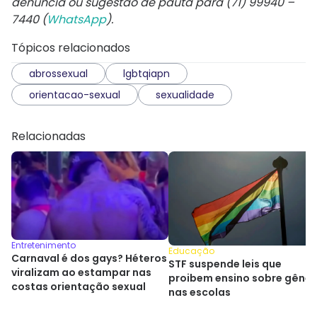
denúncia ou sugestão de pauta para (71) 99940 –
7440 (
WhatsApp
).
Tópicos relacionados
abrossexual
lgbtqiapn
orientacao-sexual
sexualidade
Relacionadas
Entretenimento
Educação
Carnaval é dos gays? Héteros
STF suspende leis que
viralizam ao estampar nas
proibem ensino sobre gêner
costas orientação sexual
nas escolas