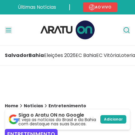
Últimas Notícias
AO VIVO
Salvador
Bahia
Eleições 2026
EC Bahia
EC Vitória
Loteri
Home
Notícias
Entretenimento
Siga o Aratu ON no Google
E veja as notícias do Brasil e da Bahia
Adicionar
com destaque nas suas buscas.
ENTRETENIMENTO