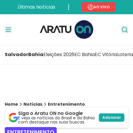
Últimas Notícias
AO VIVO
Salvador
Bahia
Eleições 2026
EC Bahia
EC Vitória
Loteri
Home
Notícias
Entretenimento
Siga o Aratu ON no Google
E veja as notícias do Brasil e da Bahia
Adicionar
com destaque nas suas buscas.
ENTRETENIMENTO