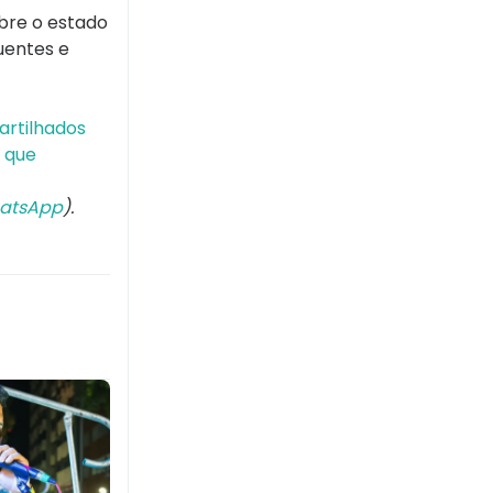
bre o estado
uentes e
artilhados
 que
atsApp
).