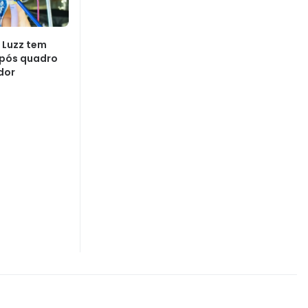
 Luzz tem
após quadro
dor