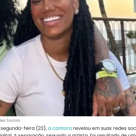
des Sociais
 segunda-feira (23),
a cantora
revelou em suas redes soci
ital. A separação, segundo a artista, foi resultado de um