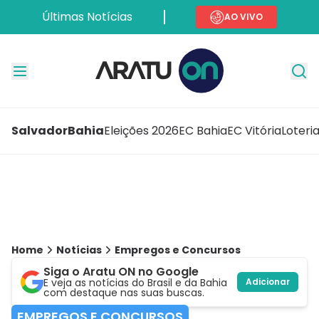
Últimas Notícias
AO VIVO
Salvador
Bahia
Eleições 2026
EC Bahia
EC Vitória
Loteri
Home
Notícias
Empregos e Concursos
Siga o Aratu ON no Google
E veja as notícias do Brasil e da Bahia
Adicionar
com destaque nas suas buscas.
EMPREGOS E CONCURSOS