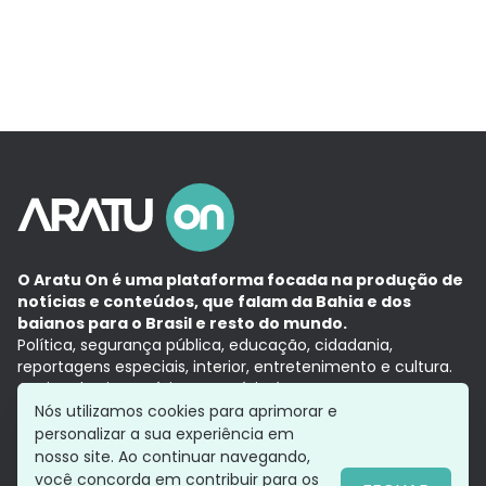
O Aratu On é uma plataforma focada na produção de
notícias e conteúdos, que falam da Bahia e dos
baianos para o Brasil e resto do mundo.
Política, segurança pública, educação, cidadania,
reportagens especiais, interior, entretenimento e cultura.
Aqui, tudo vira notícia e a notícia é no tempo presente,
com a credibilidade do
Grupo Aratu.
Nós utilizamos cookies para aprimorar e
Grupo Aratu
Política de privacidade
Anuncie conosco
personalizar a sua experiência em
nosso site. Ao continuar navegando,
você concorda em contribuir para os