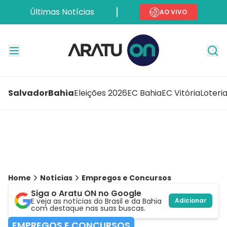
Últimas Notícias
AO VIVO
Salvador
Bahia
Eleições 2026
EC Bahia
EC Vitória
Loteri
Home
Notícias
Empregos e Concursos
Siga o Aratu ON no Google
E veja as notícias do Brasil e da Bahia
Adicionar
com destaque nas suas buscas.
EMPREGOS E CONCURSOS