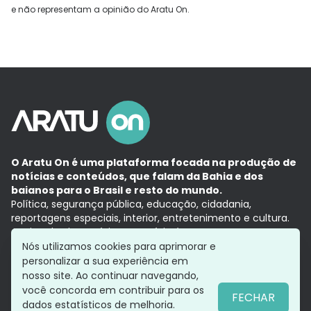
e não representam a opinião do Aratu On.
O Aratu On é uma plataforma focada na produção de
notícias e conteúdos, que falam da Bahia e dos
baianos para o Brasil e resto do mundo.
Política, segurança pública, educação, cidadania,
reportagens especiais, interior, entretenimento e cultura.
Aqui, tudo vira notícia e a notícia é no tempo presente,
com a credibilidade do
Grupo Aratu.
Nós utilizamos cookies para aprimorar e
Grupo Aratu
Política de privacidade
Anuncie conosco
personalizar a sua experiência em
nosso site. Ao continuar navegando,
você concorda em contribuir para os
FECHAR
dados estatísticos de melhoria.
Siga-nos