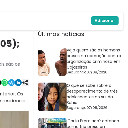
Adicionar
Últimas notícias
05);
Veja quem são os homens
presos na operação contra
organização criminosa em
is são os
Cajazeiras
Segurança
07/08/2026
O que se sabe sobre o
desaparecimento de três
nterior. Os
adolescentes no sul da
 residência
Bahia
Segurança
07/08/2026
'Carta Premiada’: entenda
como trio preso em