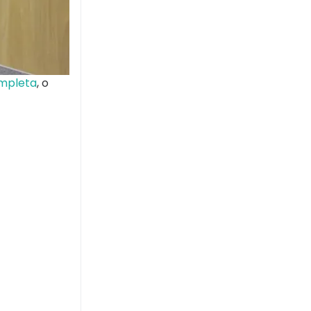
ompleta
, o