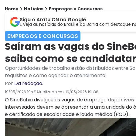
Home
Notícias
Empregos e Concursos
Siga o Aratu ON no Google
E veja as notícias do Brasil e da Bahia com destaque n
EMPREGOS E CONCURSOS
Saíram as vagas do SineBa
saiba como se candidata
Oportunidades de trabalho estão distribuídas entre Salv
requisitos e como agendar o atendimento
Por
Da redação
.
19/05/2026 19h21
Atualizado em:
19/05/2026 19h38
O SineBahia divulgou as vagas de emprego disponíveis 
interessados devem se apresentar a uma unidade do ó
e certificado de escolaridade e laudo médico (PCD).