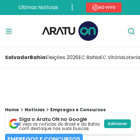
Últimas Notícias
AO VIVO
Salvador
Bahia
Eleições 2026
EC Bahia
EC Vitória
Loteri
Home
Notícias
Empregos e Concursos
Siga o Aratu ON no Google
E veja as notícias do Brasil e da Bahia
Adicionar
com destaque nas suas buscas.
EMPREGOS E CONCURSOS