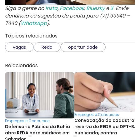
Siga a gente no
Insta
,
Facebook
,
Bluesky
e
X
. Envie
denúncia ou sugestão de pauta para (71) 99940 –
7440 (
WhatsApp
).
Tópicos relacionados
vagas
Reda
oportunidade
Relacionadas
Empregos e Concursos
Convocação do cadastro d
Empregos e Concursos
Defensoria Pública da Bahia
reserva do REDA do DPT-BA 
abre REDA para médicos em
publicada; confira
Salvador