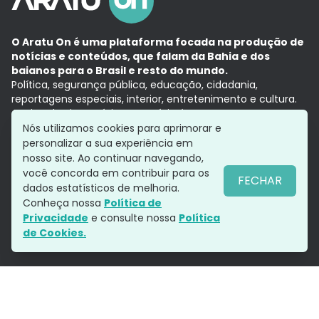
O Aratu On é uma plataforma focada na produção de
notícias e conteúdos, que falam da Bahia e dos
baianos para o Brasil e resto do mundo.
Política, segurança pública, educação, cidadania,
reportagens especiais, interior, entretenimento e cultura.
Aqui, tudo vira notícia e a notícia é no tempo presente,
com a credibilidade do
Grupo Aratu.
Nós utilizamos cookies para aprimorar e
Grupo Aratu
Política de privacidade
Anuncie conosco
personalizar a sua experiência em
nosso site. Ao continuar navegando,
você concorda em contribuir para os
FECHAR
dados estatísticos de melhoria.
Siga-nos
Conheça nossa
Política de
Privacidade
e consulte nossa
Política
de Cookies.