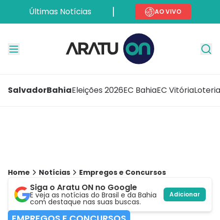
Últimas Notícias
AO VIVO
Salvador
Bahia
Eleições 2026
EC Bahia
EC Vitória
Loteri
Home
Notícias
Empregos e Concursos
Siga o Aratu ON no Google
E veja as notícias do Brasil e da Bahia
Adicionar
com destaque nas suas buscas.
EMPREGOS E CONCURSOS