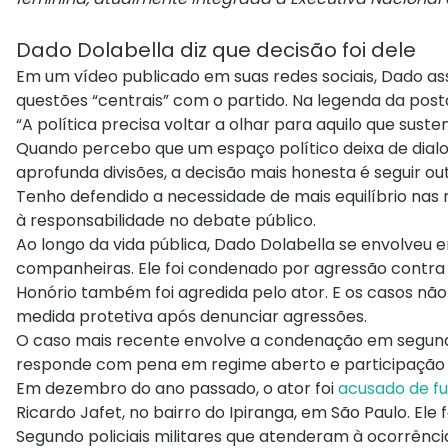
Dado Dolabella diz que decisão foi dele
Em um vídeo publicado em suas redes sociais, Dado ass
questões “centrais” com o partido. Na legenda da posta
“A política precisa voltar a olhar para aquilo que sustent
Quando percebo que um espaço político deixa de dial
aprofunda divisões, a decisão mais honesta é seguir ou
Tenho defendido a necessidade de mais equilíbrio nas r
à responsabilidade no debate público.
Ao longo da vida pública, Dado Dolabella se envolveu e
companheiras. Ele foi condenado por agressão contra 
Honório também foi agredida pelo ator. E os casos não
medida protetiva após denunciar agressões.
O caso mais recente envolve a condenação em segund
responde com pena em regime aberto e participação e
Em dezembro do ano passado, o ator foi
acusado de fu
Ricardo Jafet, no bairro do Ipiranga, em São Paulo. Ele 
Segundo policiais militares que atenderam à ocorrência