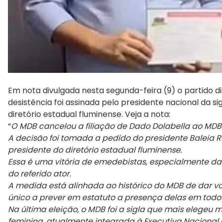
Em nota divulgada nesta segunda-feira (9) o partido di
desistência foi assinada pelo presidente nacional da si
diretório estadual fluminense. Veja a nota:
“
O MDB cancelou a filiação de Dado Dolabella ao MDB 
A decisão foi tomada a pedido do presidente Baleia R
presidente do diretório estadual fluminense.
Essa é uma vitória de emedebistas, especialmente da
do referido ator.
A medida está alinhada ao histórico do MDB de dar vo
único a prever em estatuto a presença delas em todos 
Na última eleição, o MDB foi a sigla que mais elege
feminina, atualmente integrada à Executiva Nacional d