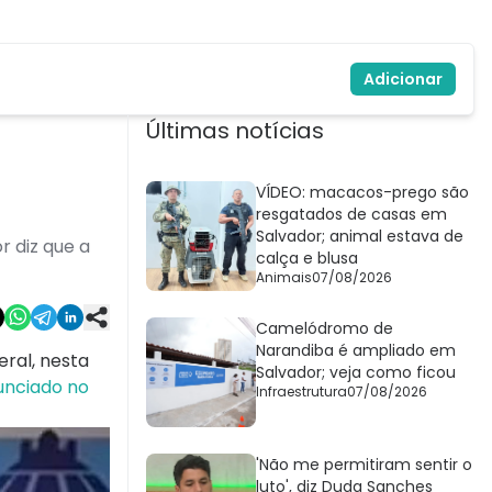
Adicionar
Últimas notícias
VÍDEO: macacos-prego são
resgatados de casas em
Salvador; animal estava de
r diz que a
calça e blusa
Animais
07/08/2026
Camelódromo de
Narandiba é ampliado em
eral, nesta
Salvador; veja como ficou
nunciado no
Infraestrutura
07/08/2026
'Não me permitiram sentir o
luto', diz Duda Sanches