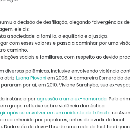
umiu a decisão de desfiliação, alegando “divergências de
gem, ele diz:
a a sociedade: a família, o equilíbrio e a justiça.
ogar com esses valores e passa a caminhar por uma visã
tro caminho.
elações sociais e familiares, com respeito ao devido proc
m diversas polêmicas, inclusive envolvendo violência con
a atriz
Luana Piovani
em 2008. A camareira Esmeralda de
 pararam por aí, em 2010, Viviane Sarahyba, sua ex-espo
a instância por
agressão a uma ex-namorada
. Pelo crim
m grupo reflexivo sobre violência doméstica.
gir após se envolver em um acidente de trânsito
na Aven
foi reconhecido por populares, antes de evadir do local.
, Dado saía do drive-thru de uma rede de fast food quand