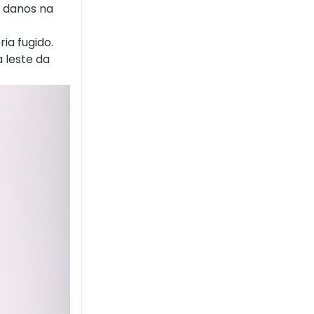
u danos na
ia fugido.
 leste da