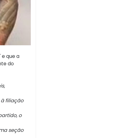
 e que a
nte do
s,
à filiação
artido, o
 uma seção