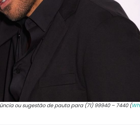
núncia ou sugestão de pauta para (71) 99940 – 7440 (
Wh