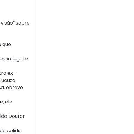
 visão” sobre
o que
esso legal e
tra ex-
 Souza
sa, obteve
e, ele
ida Doutor
o colidiu