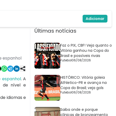
Adicionar
Últimas notícias
Faz o PIX, CBF! Veja quanto o
Vitória ganhou na Copa do
Brasil e possíveis rivais
 e espanhol
Futebol
06/08/2026
HISTÓRICO: Vitória goleia
e espanhol
. A
Athletico-PR e avança na
s de nível e
Copa do Brasil; veja gols
Futebol
06/08/2026
 de idiomas e
Saiba onde e porque
clínicas de bronzeamento