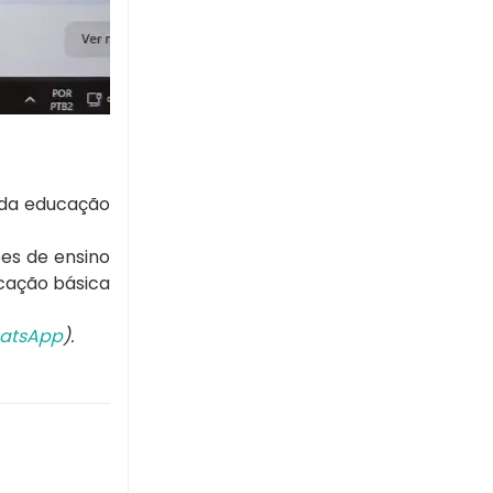
o da educação
ões de ensino
cação básica
atsApp
).