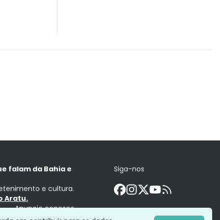
ue falam da Bahia e
Siga-nos
retenimento e cultura.
 Aratu.
Anuncie conosco