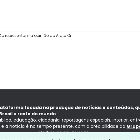
ão representam a opinião do Aratu On.
lataforma focada na produção de notícias e conteúdos, q
Brasil e resto do mundo.
ública, educação, cidadania, reportagens especiais, interior, ent
ia e a notícia é no tempo presente, com a credibilidade do
Grupo
Política de privacidade