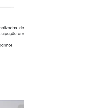
nalizadas de
rticipação em
panhol.