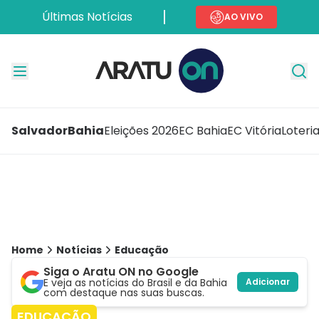
Últimas Notícias
AO VIVO
Salvador
Bahia
Eleições 2026
EC Bahia
EC Vitória
Loteri
Home
Notícias
Educação
Siga o Aratu ON no Google
E veja as notícias do Brasil e da Bahia
Adicionar
com destaque nas suas buscas.
EDUCAÇÃO