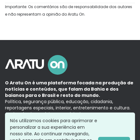
Importante: Os comentários são de responsabilidade dos autores
e não representam a opinião do Aratu On.
O Aratu On é uma plataforma focada na produção de
notícias e conteúdos, que falam da Bahia e dos
baianos para o Brasil e resto do mundo.
Política, segurança pública, educação, cidadania,
reportagens especiais, interior, entretenimento e cultura.
Aqui, tudo vira notícia e a notícia é no tempo presente,
com a credibilidade do
Grupo Aratu.
Nós utilizamos cookies para aprimorar e
Grupo Aratu
Política de privacidade
Anuncie conosco
personalizar a sua experiência em
nosso site. Ao continuar navegando,