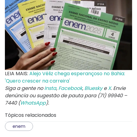
LEIA MAIS:
Alejo Véliz chega esperançoso no Bahia:
'Quero crescer na carreira'
Siga a gente no
Insta
,
Facebook
,
Bluesky
e
X
. Envie
denúncia ou sugestão de pauta para (71) 99940 –
7440 (
WhatsApp
).
Tópicos relacionados
enem