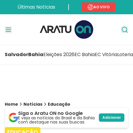
Últimas Notícias
AO VIVO
Salvador
Bahia
Eleições 2026
EC Bahia
EC Vitória
Loteri
Home
Notícias
Educação
Siga o Aratu ON no Google
E veja as notícias do Brasil e da Bahia
Adicionar
com destaque nas suas buscas.
EDUCAÇÃO