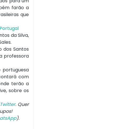
ados para um
mbém farão a
sileiras que
 Portugal
tos da Silva,
ales.
o dos Santos
da professora
e portuguesa
 contará com
 onde terão a
ve, sobre os
Twitter
. Quer
rupos!
atsApp
).