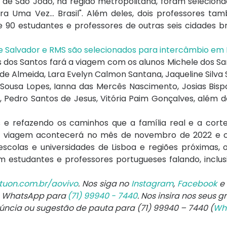
 de São João, na região metropolitana, foram selecion
ra Uma Vez... Brasil". Além deles, dois professores ta
0 estudantes e professores de outras seis cidades bra
de Salvador e RMS são selecionados para intercâmbio em
 dos Santos fará a viagem com os alunos Michele dos San
e Almeida, Lara Evelyn Calmon Santana, Jaqueline Silva S
Sousa Lopes, Ianna das Mercês Nascimento, Josias Bisp
os, Pedro Santos de Jesus, Vitória Paim Gonçalves, além 
s e refazendo os caminhos que a família real e a cort
 A viagem acontecerá no mês de novembro de 2022 e
o escolas e universidades de Lisboa e regiões próximas,
estudantes e professores portugueses falando, inclusi
tuon.com.br/aovivo
. Nos siga no
Instagram
,
Facebook
e
e WhatsApp para
(71) 99940 - 7440
. Nos insira nos seus g
núncia ou sugestão de pauta para (71) 99940 – 7440 (
Wh