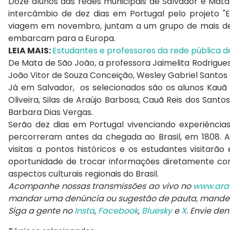
Doze alunos das redes municipais de Salvador e Mata
intercâmbio de dez dias em Portugal pelo projeto "E
viagem em novembro, juntam a um grupo de mais de 9
embarcam para a Europa.
LEIA MAIS:
Estudantes e professores da rede pública 
De Mata de São João, a professora Jaimelita Rodrigues
João Vitor de Souza Conceição, Wesley Gabriel Santos d
Já em Salvador, os selecionados são os alunos Kauã 
Oliveira, Silas de Araújo Barbosa, Cauã Reis dos Sant
Barbara Dias Vergas.
Serão dez dias em Portugal vivenciando experiência
percorreram antes da chegada ao Brasil, em 1808.
visitas a pontos históricos e os estudantes visitarã
oportunidade de trocar informações diretamente com 
aspectos culturais regionais do Brasil.
Acompanhe nossas transmissões ao vivo no
www.ara
mandar uma denúncia ou sugestão de pauta, mand
Siga a gente no
Insta
,
Facebook
,
Bluesky
e
X
. Envie de