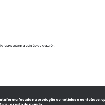
ão representam a opinião do Aratu On.
lataforma focada na produção de notícias e conteúdos, q
Brasil e resto do mundo.