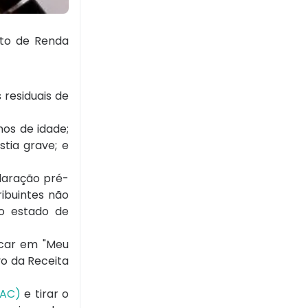
osto de Renda
 residuais de
nos de idade;
tia grave; e
laração pré-
ibuintes não
do estado de
icar em "Meu
vo da Receita
CAC)
e tirar o