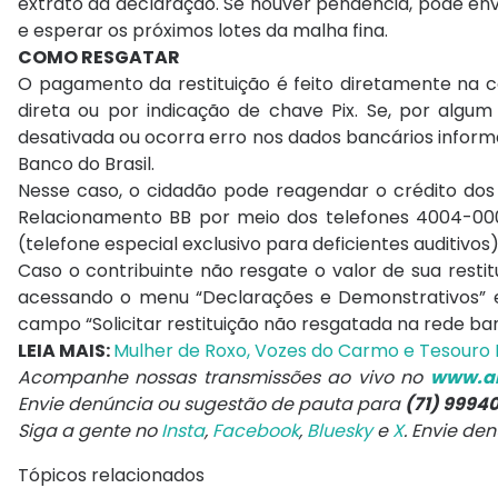
extrato da declaração. Se houver pendência, pode envi
e esperar os próximos lotes da malha fina.
COMO RESGATAR
O pagamento da restituição é feito diretamente na c
direta ou por indicação de chave Pix. Se, por algum 
desativada ou ocorra erro nos dados bancários informa
Banco do Brasil.
Nesse caso, o cidadão pode reagendar o crédito dos
Relacionamento BB por meio dos telefones 4004-000
(telefone especial exclusivo para deficientes auditivos)
Caso o contribuinte não resgate o valor de sua resti
acessando o menu “Declarações e Demonstrativos” e
campo “Solicitar restituição não resgatada na rede ban
LEIA MAIS:
Mulher de Roxo, Vozes do Carmo e Tesouro 
Acompanhe nossas transmissões ao vivo no
www.ar
Envie denúncia ou sugestão de pauta para
(71) 9994
Siga a gente no
Insta
,
Facebook
,
Bluesky
e
X
. Envie de
Tópicos relacionados