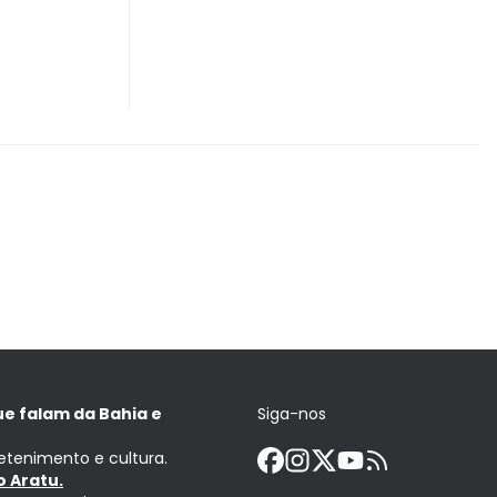
ue falam da Bahia e
Siga-nos
retenimento e cultura.
 Aratu.