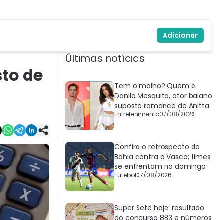
Adicionar
Últimas notícias
sto de
Tem o molho? Quem é
Danilo Mesquita, ator baiano
suposto romance de Anitta
Entretenimento
07/08/2026
Confira o retrospecto do
Bahia contra o Vasco; times
se enfrentam no domingo
Futebol
07/08/2026
Super Sete hoje: resultado
do concurso 883 e números