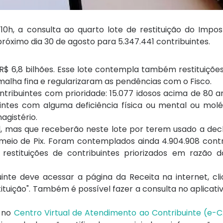
 10h, a consulta ao quarto lote de restituição do Imp
róximo dia 30 de agosto para 5.347.441 contribuintes.
e R$ 6,8 bilhões. Esse lote contempla também restituições
 malha fina e regularizaram as pendências com o Fisco.
ontribuintes com prioridade: 15.077 idosos acima de 80 a
intes com alguma deficiência física ou mental ou molés
agistério.
l, mas que receberão neste lote por terem usado a dec
meio de Pix. Foram contemplados ainda 4.904.908 contr
38 restituições de contribuintes priorizados em razão 
uinte deve acessar a página da Receita na internet, cl
ituição". Também é possível fazer a consulta no aplicati
r no
Centro Virtual de Atendimento ao Contribuinte (e-