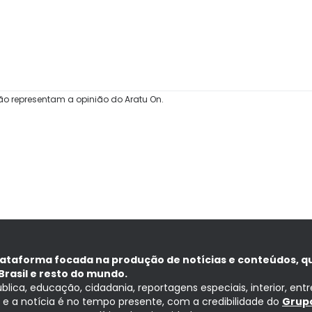
ão representam a opinião do Aratu On.
lataforma focada na produção de notícias e conteúdos, q
Brasil e resto do mundo.
ública, educação, cidadania, reportagens especiais, interior, ent
ia e a notícia é no tempo presente, com a credibilidade do
Grupo