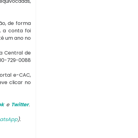
 equivocadas,
ão, de forma
, a conta foi
até um ano no
 a Central de
800-729-0088
Portal e-CAC,
ve clicar no
ok
e
Twitter
.
atsApp
).