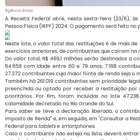
Agência Brasil
A Receita Federal abre, nesta sexta-feira (23/8), às
Pessoa Física (IRPF) 2024. O pagamento será feito no p
Neste lote, o valor total das restituições é de mais d
exercícios anteriores, de contribuintes que caíram na
Do valor total, R$ 469,1 milhões serão destinados a c
84.659 com idade entre 60 e 79 anos; 7.168 contribu
27.372 contribuintes cuja maior fonte de renda seja o m
Também há 261.019 contribuintes sem prioridade lega
preenchida ou optado por receber a restituição por 
prioritários. Por fim, foram incluídas no lote 47.2
calamidade decretado no Rio Grande do Sul.
Para saber se teve a declaração liberada, o contrib
Imposto de Renda" e, em seguida, em "Consultar a Rest
Federal para
tablets
e
smartphones
.
Caso o contribuinte não esteja na lista, deverá entra