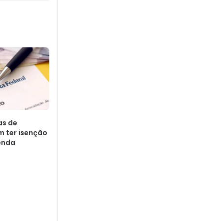
as de
 ter isenção
enda