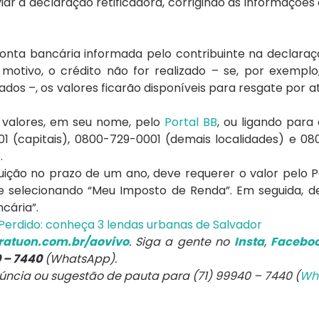
ar a declaração retificadora, corrigindo as informações
onta bancária informada pelo contribuinte na declaraç
motivo, o crédito não for realizado – se, por exemplo
dos –, os valores ficarão disponíveis para resgate por 
 valores, em seu nome, pelo
Portal BB
, ou ligando para
1 (capitais), 0800-729-0001 (demais localidades) e 0
.
tuição no prazo de um ano, deve requerer o valor pelo 
 selecionando “Meu Imposto de Renda”. Em seguida, de
cária”.
Perdido: conheça 3 lendas urbanas de Salvador
atuon.com.br/aovivo
. Siga a gente no
Insta
,
Facebo
0 – 7440
(WhatsApp).
núncia ou sugestão de pauta para (71) 99940 – 7440 (
Wh