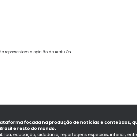
ão representam a opinião do Aratu On.
lataforma focada na produção de notícias e conteúdos, q
Brasil e resto do mundo.
ública, educação, cidadania, reportagens especiais, interior, ent