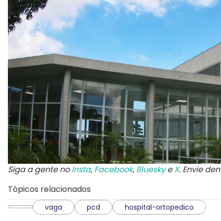
Siga a gente no
Insta
,
Facebook
,
Bluesky
e
X
. Envie de
Tópicos relacionados
vaga
pcd
hospital-ortopedico