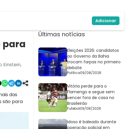
Adicionar
Últimas notícias
o para
Eleições 2026: candidatos
ao Governo da Bahia
trocam farpas no primeiro
 Einstein,
debate
Política
09/08/2026
Vitória perde para o
Flamengo e segue sem
nais das
vencer fora de casa no
s são para
Brasileirão
Futebol
09/08/2026
Idoso é baleado durante
operação policial em