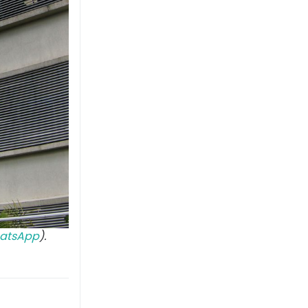
atsApp
).