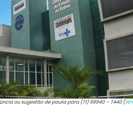
núncia ou sugestão de pauta para (71) 99940 – 7440 (
Wh