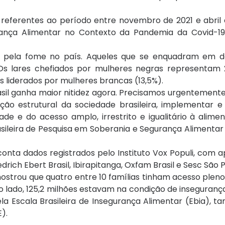
 referentes ao período entre novembro de 2021 e abril 
ança Alimentar no Contexto da Pandemia da Covid-19 n
as pela fome no país. Aqueles que se enquadram em 
 Os lares chefiados por mulheres negras representam
 liderados por mulheres brancas (13,5%).
asil ganha maior nitidez agora. Precisamos urgentemen
o estrutural da sociedade brasileira, implementar e q
de e do acesso amplo, irrestrito e igualitário à alimen
leira de Pesquisa em Soberania e Segurança Alimentar 
conta dados registrados pelo Instituto Vox Populi, com 
rich Ebert Brasil, Ibirapitanga, Oxfam Brasil e Sesc São P
ostrou que quatro entre 10 famílias tinham acesso pleno
o lado, 125,2 milhões estavam na condição de inseguranç
la Escala Brasileira de Insegurança Alimentar (Ebia), 
E).