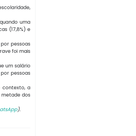
scolaridade,
r quando uma
as (17,8%) e
 por pessoas
rave foi mais
e um salário
 por pessoas
 contexto, a
a metade dos
atsApp
).