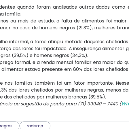
entes quando foram analisados outros dados como e
a família.
nos ou mais de estudo, a falta de alimentos foi maio
menor no caso de homens negros (21,3%), mulheres branc
ho informal, a fome atingiu metade daquelas chefiadas
rço dos lares foi impactado. A insegurança alimentar g
gras (39,5%) e homens negros (34,3%).
rego formal, e a renda mensal familiar era maior do qu
a alimentar estava presente em 80% dos lares chefiados
e nas famílias também foi um fator importante. Nesse
,3% dos lares chefiados por mulheres negras, menos d
 dos chefiados por mulheres brancas (39,5%).
núncia ou sugestão de pauta para (71) 99940 – 7440 (
Wh
negras
racismp