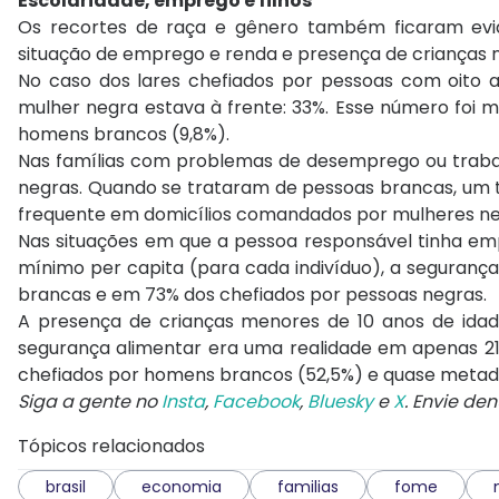
Escolaridade, emprego e filhos
Os recortes de raça e gênero também ficaram evid
situação de emprego e renda e presença de crianças n
No caso dos lares chefiados por pessoas com oito a
mulher negra estava à frente: 33%. Esse número foi 
homens brancos (9,8%).
Nas famílias com problemas de desemprego ou trabal
negras. Quando se trataram de pessoas brancas, um te
frequente em domicílios comandados por mulheres ne
Nas situações em que a pessoa responsável tinha emp
mínimo per capita (para cada indivíduo), a seguranç
brancas e em 73% dos chefiados por pessoas negras.
A presença de crianças menores de 10 anos de idad
segurança alimentar era uma realidade em apenas 21
chefiados por homens brancos (52,5%) e quase metade
Siga a gente no
Insta
,
Facebook
,
Bluesky
e
X
. Envie de
Tópicos relacionados
brasil
economia
familias
fome