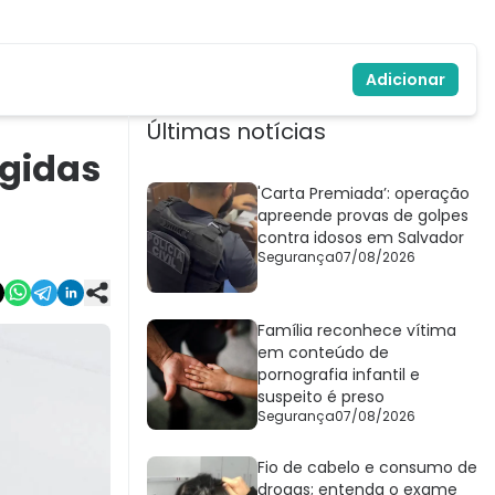
Adicionar
Últimas notícias
ngidas
'Carta Premiada’: operação
apreende provas de golpes
contra idosos em Salvador
Segurança
07/08/2026
Família reconhece vítima
em conteúdo de
pornografia infantil e
suspeito é preso
Segurança
07/08/2026
Fio de cabelo e consumo de
drogas; entenda o exame