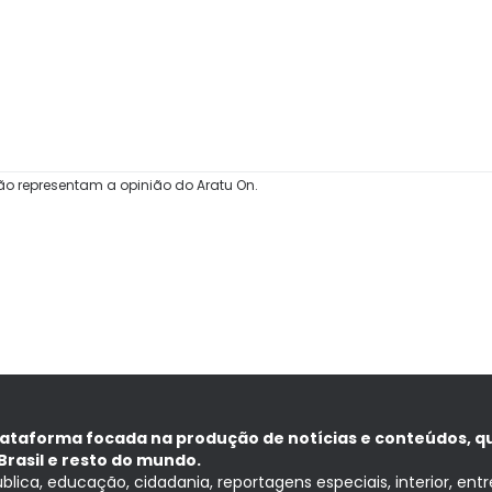
ão representam a opinião do Aratu On.
lataforma focada na produção de notícias e conteúdos, q
Brasil e resto do mundo.
ública, educação, cidadania, reportagens especiais, interior, ent