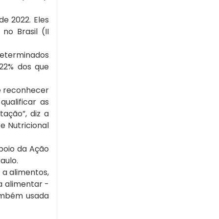
de 2022. Eles
o Brasil (II
determinados
 22% dos que
te reconhecer
ualificar as
tação”, diz a
e Nutricional
apoio da Ação
aulo.
 a alimentos,
a alimentar -
também usada