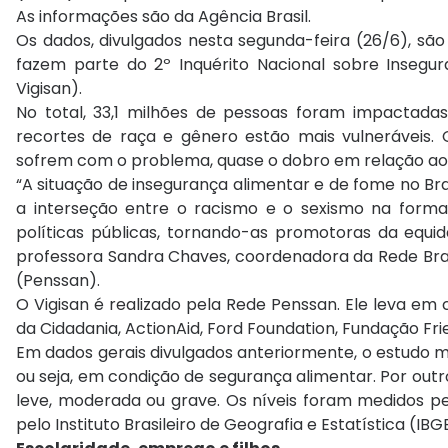
As informações são da Agência Brasil.
Os dados, divulgados nesta segunda-feira (26/6), são
fazem parte do 2º Inquérito Nacional sobre Insegur
Vigisan).
No total, 33,1 milhões de pessoas foram impactad
recortes de raça e gênero estão mais vulneráveis.
sofrem com o problema, quase o dobro em relação aos
“A situação de insegurança alimentar e de fome no Br
a interseção entre o racismo e o sexismo na formaçã
políticas públicas, tornando-as promotoras da equida
professora Sandra Chaves, coordenadora da Rede Brasi
(Penssan).
O Vigisan é realizado pela Rede Penssan. Ele leva em 
da Cidadania, ActionAid, Ford Foundation, Fundação Fried
Em dados gerais divulgados anteriormente, o estudo m
ou seja, em condição de segurança alimentar. Por outr
leve, moderada ou grave. Os níveis foram medidos pe
pelo Instituto Brasileiro de Geografia e Estatística (IBG