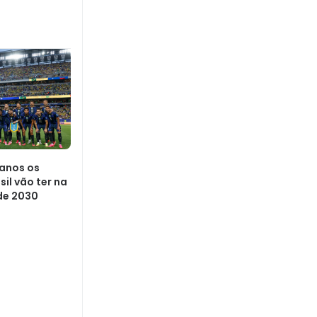
 anos os
il vão ter na
de 2030