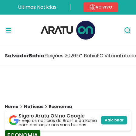
Últimas Notícias
AO VIVO
Salvador
Bahia
Eleições 2026
EC Bahia
EC Vitória
Loteri
Home
Notícias
Economia
Siga o Aratu ON no Google
E veja as notícias do Brasil e da Bahia
Adicionar
com destaque nas suas buscas.
ECONOMIA