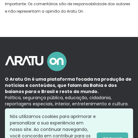
Importante: Os comentários são de responsabilidade dos autores
e não representam a opinião do Aratu On.
O Aratu On é uma plataforma focada na produção de
notícias e conteúdos, que falam da Bahia e dos
baianos para o Brasil e resto do mundo.
Política, segurança pública, educação, cidadania,
reportagens especiais, interior, entretenimento e cultura.
Aqui, tudo vira notícia e a notícia é no tempo presente,
com a credibilidade do
Grupo Aratu.
Nós utilizamos cookies para aprimorar e
Grupo Aratu
Política de privacidade
Anuncie conosco
personalizar a sua experiência em
nosso site. Ao continuar navegando,
você concorda em contribuir para os