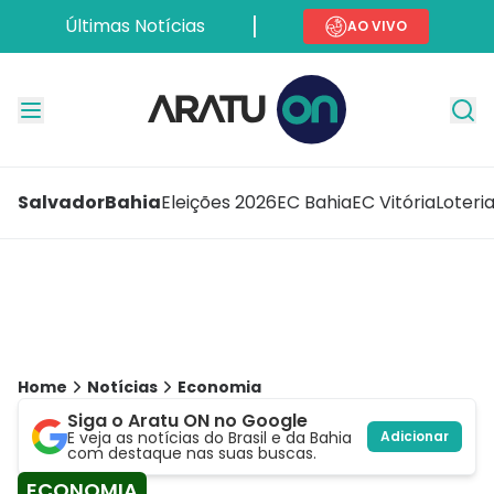
Últimas Notícias
AO VIVO
Salvador
Bahia
Eleições 2026
EC Bahia
EC Vitória
Loteri
Home
Notícias
Economia
Siga o Aratu ON no Google
E veja as notícias do Brasil e da Bahia
Adicionar
com destaque nas suas buscas.
ECONOMIA