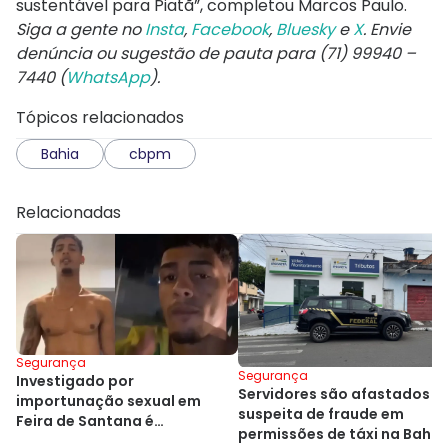
sustentável para Piatã”, completou Marcos Paulo.
Siga a gente no
Insta
,
Facebook
,
Bluesky
e
X
. Envie
denúncia ou sugestão de pauta para (71) 99940 –
7440 (
WhatsApp
).
Tópicos relacionados
Bahia
cbpm
Relacionadas
Segurança
Segurança
Investigado por
Servidores são afastados p
importunação sexual em
suspeita de fraude em
Feira de Santana é
permissões de táxi na Bahia
transferido de presídio