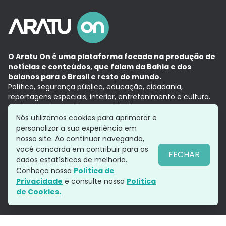
O Aratu On é uma plataforma focada na produção de
notícias e conteúdos, que falam da Bahia e dos
baianos para o Brasil e resto do mundo.
Política, segurança pública, educação, cidadania,
reportagens especiais, interior, entretenimento e cultura.
Aqui, tudo vira notícia e a notícia é no tempo presente,
com a credibilidade do
Grupo Aratu.
Nós utilizamos cookies para aprimorar e
Grupo Aratu
Política de privacidade
Anuncie conosco
personalizar a sua experiência em
nosso site. Ao continuar navegando,
você concorda em contribuir para os
FECHAR
dados estatísticos de melhoria.
Siga-nos
Conheça nossa
Política de
Privacidade
e consulte nossa
Política
de Cookies.