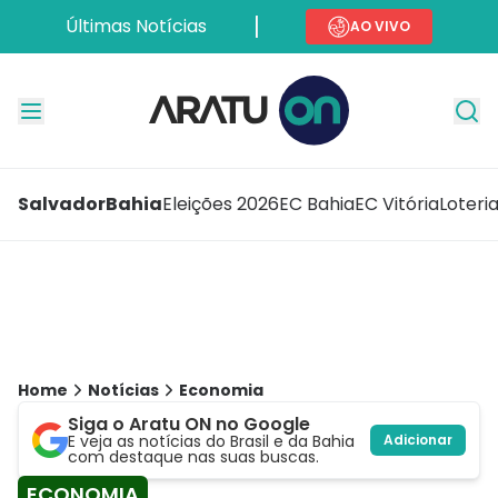
Últimas Notícias
AO VIVO
Salvador
Bahia
Eleições 2026
EC Bahia
EC Vitória
Loteri
Home
Notícias
Economia
Siga o Aratu ON no Google
E veja as notícias do Brasil e da Bahia
Adicionar
com destaque nas suas buscas.
ECONOMIA