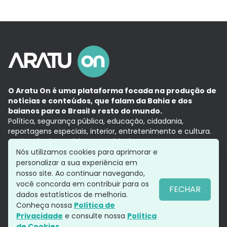
O Aratu On é uma plataforma focada na produção de
notícias e conteúdos, que falam da Bahia e dos
baianos para o Brasil e resto do mundo.
Política, segurança pública, educação, cidadania,
reportagens especiais, interior, entretenimento e cultura.
Aqui, tudo vira notícia e a notícia é no tempo presente,
com a credibilidade do
Grupo Aratu.
Nós utilizamos cookies para aprimorar e
Grupo Aratu
Política de privacidade
Anuncie conosco
personalizar a sua experiência em
nosso site. Ao continuar navegando,
você concorda em contribuir para os
FECHAR
dados estatísticos de melhoria.
Siga-nos
Conheça nossa
Política de
Privacidade
e consulte nossa
Política
de Cookies.