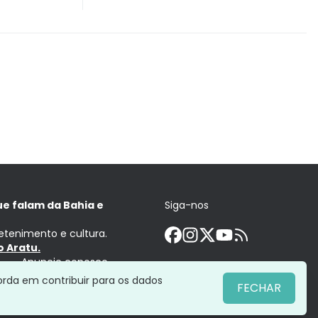
ue falam da Bahia e
Siga-nos
retenimento e cultura.
 Aratu.
Anuncie conosco
orda em contribuir para os dados
FECHAR