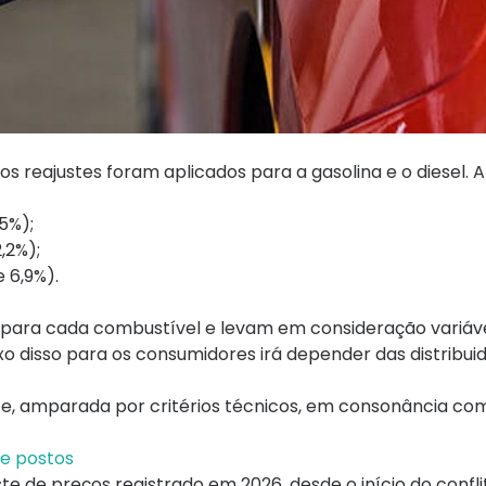
, os reajustes foram aplicados para a gasolina e o diesel. A
5%);
,2%);
 6,9%).
s para cada combustível e levam em consideração variáv
xo disso para os consumidores irá depender das distribui
e, amparada por critérios técnicos, em consonância com
de postos
ste de preços registrado em 2026, desde o início do confli