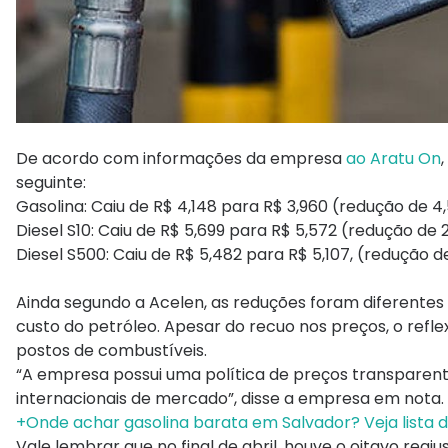
De acordo com informações da empresa
ao Aratu On
seguinte:
Gasolina: Caiu de R$ 4,148 para R$ 3,960 (redução de 4,
Diesel S10: Caiu de R$ 5,699 para R$ 5,572 (redução de 2
Diesel S500: Caiu de R$ 5,482 para R$ 5,107, (redução de
Ainda segundo a Acelen, as reduções foram diferente
custo do petróleo. Apesar do recuo nos preços, o refle
postos de combustíveis.
“A empresa possui uma política de preços transparent
internacionais de mercado”, disse a empresa em nota.
+Onde achar gasolina barata em Salvador? Veja lista 
Vale lembrar que no final de abril, houve o oitavo reaju