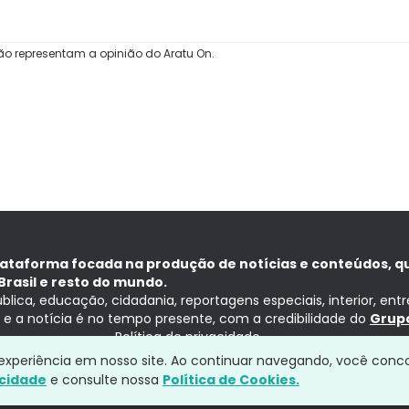
ão representam a opinião do Aratu On.
lataforma focada na produção de notícias e conteúdos, q
Brasil e resto do mundo.
ública, educação, cidadania, reportagens especiais, interior, ent
ia e a notícia é no tempo presente, com a credibilidade do
Grupo
Política de privacidade
a experiência em nosso site. Ao continuar navegando, você conc
acidade
e consulte nossa
Política de Cookies.