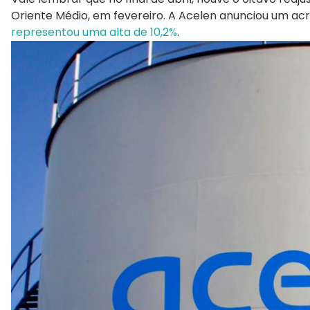
Oriente Médio, em fevereiro. A Acelen anunciou um acré
representou uma alta de 10,2%
.