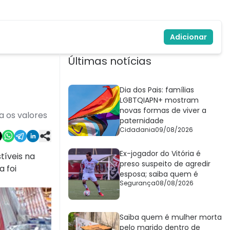
Adicionar
Últimas notícias
Dia dos Pais: famílias
LGBTQIAPN+ mostram
novas formas de viver a
a os valores
paternidade
Cidadania
09/08/2026
Ex-jogador do Vitória é
tíveis na
preso suspeito de agredir
 foi
esposa; saiba quem é
Segurança
08/08/2026
Saiba quem é mulher morta
pelo marido dentro de