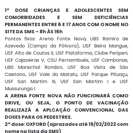
1ª DOSE CRIANÇAS E ADOLESCENTES SEM
COMORBIDADES E SEM DEFICIÊNCIAS
PERMANENTES ENTRE 6 E 17 ANOS COM O NOME NO
SITE DA SMS – 8h ÀS 16h
Pontos fixos: Arena Fonte Nova, UBS Ramiro de
Azevedo (Campo da Pólvora), USF Beira Mangue,
USF Alto de Coutos II, USF Plataforma, Clube Periperi,
USF Cajazeiras V, CSU Pernambués, USF Cambonas,
UBS Marechal Rondon, USF Boa Vista de São
Caetano, USF Vale do Matatu, USF Parque Pituaçu,
USF San Martim III, USF San Martim I e USF
Mussurunga I.
A ARENA FONTE NOVA NÃO FUNCIONARÁ COMO
DRIVE, OU SEJA, O PONTO DE VACINAÇÃO
REALIZAZÁ A APLCAÇÃO CONVENCIONAL DAS
DOSES PARA OS PEDESTRES.
2ª dose: OXFORD (aprazados até 19/02/2022 com
nome na lista da SMS)