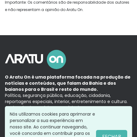
Importante: Os comentários são de responsabilidade dos autores
e não representam a opinião do Aratu On.
O Aratu On é uma plataforma focada na produção de
notícias e conteúdos, que falam da Bahia e dos
baianos para o Brasil e resto do mundo.
Política, segurança pública, educação, cidadania,
reportagens especiais, interior, entretenimento e cultura.
Aqui, tudo vira notícia e a notícia é no tempo presente,
com a credibilidade do
Grupo Aratu.
Nós utilizamos cookies para aprimorar e
Grupo Aratu
Política de privacidade
Anuncie conosco
personalizar a sua experiência em
nosso site. Ao continuar navegando,
você concorda em contribuir para os
FECHAR