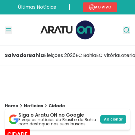
Últimas Notícias
AO VIVO
Salvador
Bahia
Eleições 2026
EC Bahia
EC Vitória
Loteri
Home
Notícias
Cidade
Siga o Aratu ON no Google
E veja as notícias do Brasil e da Bahia
Adicionar
com destaque nas suas buscas.
CIDADE