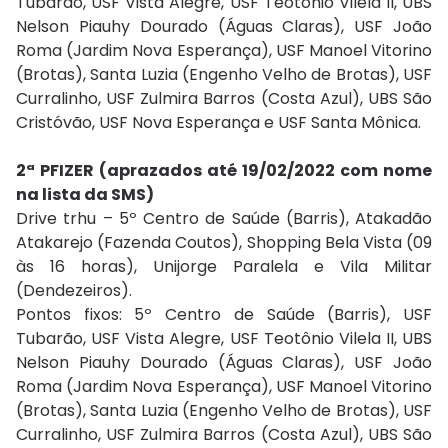
Tubarão, USF Vista Alegre, USF Teotônio Vilela II, UBS
Nelson Piauhy Dourado (Águas Claras), USF João
Roma (Jardim Nova Esperança), USF Manoel Vitorino
(Brotas), Santa Luzia (Engenho Velho de Brotas), USF
Curralinho, USF Zulmira Barros (Costa Azul), UBS São
Cristóvão, USF Nova Esperança e USF Santa Mônica.
2ª PFIZER (aprazados até 19/02/2022 com nome
na lista da SMS)
Drive trhu – 5º Centro de Saúde (Barris), Atakadão
Atakarejo (Fazenda Coutos), Shopping Bela Vista (09
às 16 horas), Unijorge Paralela e Vila Militar
(Dendezeiros).
Pontos fixos: 5º Centro de Saúde (Barris), USF
Tubarão, USF Vista Alegre, USF Teotônio Vilela II, UBS
Nelson Piauhy Dourado (Águas Claras), USF João
Roma (Jardim Nova Esperança), USF Manoel Vitorino
(Brotas), Santa Luzia (Engenho Velho de Brotas), USF
Curralinho, USF Zulmira Barros (Costa Azul), UBS São