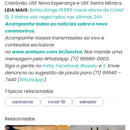
Cristóvão, USF Nova Esperança e USF Santa Mônica.
LEIA MAIS:
Bahia atinge 19.665 casos ativos da Covid-
19; 3 óbitos são registrados nas últimas 24h
Acompanhe todas as notícias sobre o novo
coronavírus
.
‌Acompanhe nossas transmissões ao vivo e
conteúdos exclusivos
no
www.aratuon.com.br/aovivo
. Nos mande uma
mensagem pelo WhatsApp: (71) 99986-0003
.
Siga a gente no
Insta
,
Facebook
,
Bluesky
e
X
. Envie
denúncia ou sugestão de pauta para (71) 99940 –
7440 (
WhatsApp
).
Tópicos relacionados
vacinacao
covid-19
salvador
Relacionadas