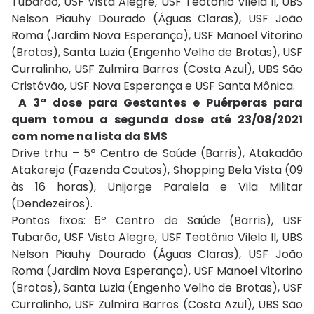
Tubarão, USF Vista Alegre, USF Teotônio Vilela II, UBS
Nelson Piauhy Dourado (Águas Claras), USF João
Roma (Jardim Nova Esperança), USF Manoel Vitorino
(Brotas), Santa Luzia (Engenho Velho de Brotas), USF
Curralinho, USF Zulmira Barros (Costa Azul), UBS São
Cristóvão, USF Nova Esperança e USF Santa Mônica.
A 3ª dose para Gestantes e Puérperas para
quem tomou a segunda dose até 23/08/2021
com nome na lista da SMS
Drive trhu – 5º Centro de Saúde (Barris), Atakadão
Atakarejo (Fazenda Coutos), Shopping Bela Vista (09
às 16 horas), Unijorge Paralela e Vila Militar
(Dendezeiros).
Pontos fixos: 5º Centro de Saúde (Barris), USF
Tubarão, USF Vista Alegre, USF Teotônio Vilela II, UBS
Nelson Piauhy Dourado (Águas Claras), USF João
Roma (Jardim Nova Esperança), USF Manoel Vitorino
(Brotas), Santa Luzia (Engenho Velho de Brotas), USF
Curralinho, USF Zulmira Barros (Costa Azul), UBS São