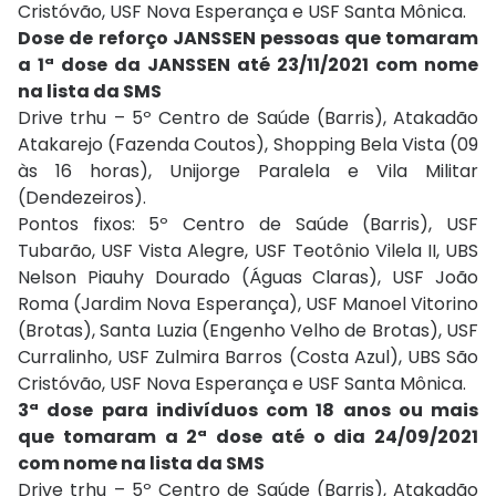
Cristóvão, USF Nova Esperança e USF Santa Mônica.
Dose de reforço JANSSEN pessoas que tomaram
a 1ª dose da JANSSEN até 23/11/2021 com nome
na lista da SMS
Drive trhu – 5º Centro de Saúde (Barris), Atakadão
Atakarejo (Fazenda Coutos), Shopping Bela Vista (09
às 16 horas), Unijorge Paralela e Vila Militar
(Dendezeiros).
Pontos fixos: 5º Centro de Saúde (Barris), USF
Tubarão, USF Vista Alegre, USF Teotônio Vilela II, UBS
Nelson Piauhy Dourado (Águas Claras), USF João
Roma (Jardim Nova Esperança), USF Manoel Vitorino
(Brotas), Santa Luzia (Engenho Velho de Brotas), USF
Curralinho, USF Zulmira Barros (Costa Azul), UBS São
Cristóvão, USF Nova Esperança e USF Santa Mônica.
3ª dose para indivíduos com 18 anos ou mais
que tomaram a 2ª dose até o dia 24/09/2021
com nome na lista da SMS
Drive trhu – 5º Centro de Saúde (Barris), Atakadão