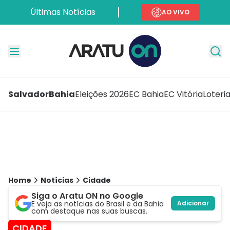
Últimas Notícias
AO VIVO
Salvador
Bahia
Eleições 2026
EC Bahia
EC Vitória
Loteri
Home
Notícias
Cidade
Siga o Aratu ON no Google
E veja as notícias do Brasil e da Bahia
Adicionar
com destaque nas suas buscas.
CIDADE