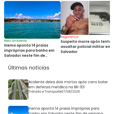
Segurança
Meio Ambiente
Suspeito morre após tentar
Inema aponta 14 praias
assaltar policial militar em
impróprias para banho em
Salvador
Salvador neste fim de
semana
Últimas notícias
Acidente deixa dois mortos após carro bater
em defensa metálica na BR-101
Trânsito e Transporte
07/08/2026
Inema aponta 14 praias impróprias para
banho em Salvador neste fim de semana