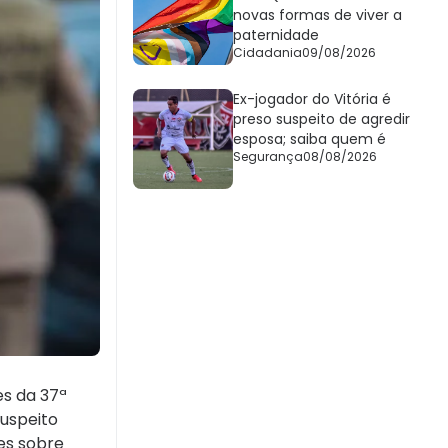
novas formas de viver a
paternidade
Cidadania
09/08/2026
Ex-jogador do Vitória é
preso suspeito de agredir
esposa; saiba quem é
Segurança
08/08/2026
es da 37ª
suspeito
es sobre