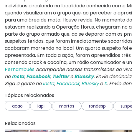
indivíduos circulando na localidade conhecida como Mi
quando visualizaram o grupo que, ao perceber a aprox
para uma área de mata. Houve revide. No momento do 
estavam realizando a Operação Horus, chegaram no ap
parte do grupo armado que, ao se deparar com os pms, 
suspeitos feridos, que foram imediatamente socorridos
acabaram morrendo no local. Um quarto suspeito foi e
apresentada. Em toda a ação, foram apreendidos três p
contendo crack e cocaína, um rádio comunicador e u
Pernambués
Acompanhe nossas transmissões ao viv
no
Insta
,
Facebook
,
Twitter
e
Bluesky
. Envie denúnci
Siga a gente no
Insta
,
Facebook
,
Bluesky
e
X
. Envie de
Tópicos relacionados
acao
iapi
mortos
rondesp
suspe
Relacionadas