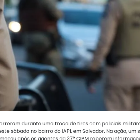
rreram durante uma troca de tiros com policiais militar
este sábado no bairro do IAPI, em Salvador. Na ação, um 
começou após os agentes da 37° CIPM reberem informaçõ