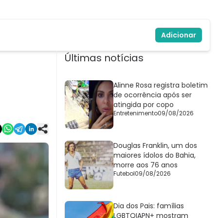
Adicionar
Últimas notícias
Alinne Rosa registra boletim
de ocorrência após ser
atingida por copo
Entretenimento
09/08/2026
Douglas Franklin, um dos
maiores ídolos do Bahia,
morre aos 76 anos
Futebol
09/08/2026
Dia dos Pais: famílias
LGBTQIAPN+ mostram