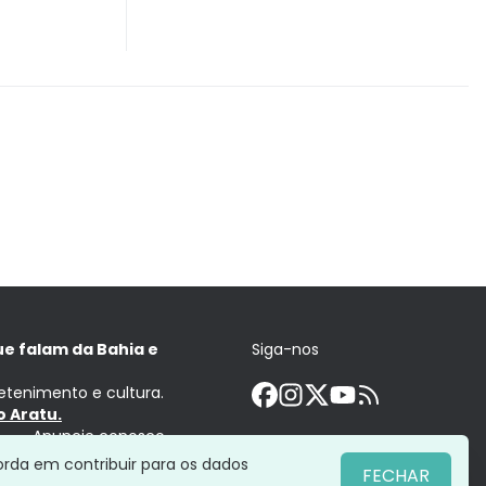
ue falam da Bahia e
Siga-nos
retenimento e cultura.
 Aratu.
Anuncie conosco
orda em contribuir para os dados
FECHAR