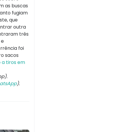
am as buscas
uanto fugiam
ste, que
ntrar outra
ntraram três
 e
rência foi
ro sacos
a tiros em
p).
atsApp
).