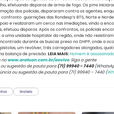
lho, efetuando disparos de arma de fogo. Os pms iniciar
imação dos policiais, dispararam contra os agentes, enq
confronto guarnições das Rondesp’s BTS, Norte e Norde
oio e realizaram um cerco nas imediações, vindo a enco
efetuou disparos. Após os confrontos, os policiais enco
 a uma unidade hospitalar da região, onde não resistiram
ncontrado durante as buscas preso no DHPP, onde a ocor
istolas, um revólver, três carregadores alongados, quat
ma balança de precisão.
LEIA MAIS:
Homem é assassinado 
o no
www.aratuon.com.br/aovivo
. Siga a gente
a ou sugestão de pauta para
(71) 99940 – 7440
(WhatsAp
núncia ou sugestão de pauta para (71) 99940 – 7440 (
Wh
itos
tiroteio