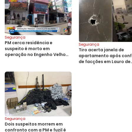
Segurança
PM cerca residência e
Segurança
suspeito é morto em
Tiro acerta janela de
operação no Engenho Velho
apartamento após conf
de Brotas
de facções em Lauro de
Freitas
Segurança
Dois suspeitos morrem em
confronto com a PM e fuzil é