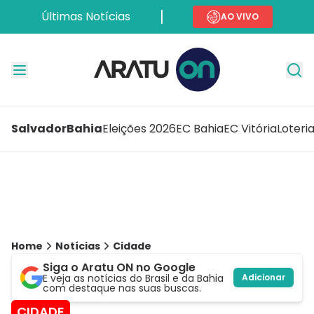
Últimas Notícias
AO VIVO
Salvador
Bahia
Eleições 2026
EC Bahia
EC Vitória
Loteri
Home
Notícias
Cidade
Siga o Aratu ON no Google
E veja as notícias do Brasil e da Bahia
Adicionar
com destaque nas suas buscas.
CIDADE