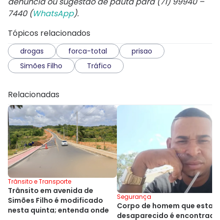
denúncia ou sugestão de pauta para (71) 99940 –
7440 (
WhatsApp
).
Tópicos relacionados
drogas
forca-total
prisao
Simões Filho
Tráfico
Relacionadas
Trânsito e Transporte
Trânsito em avenida de
Segurança
Simões Filho é modificado
Corpo de homem que estav
nesta quinta; entenda onde
desaparecido é encontrado