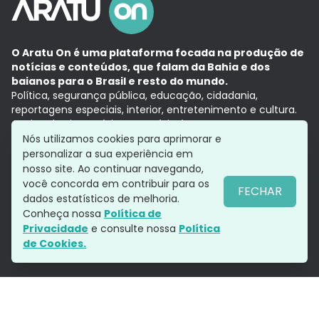
O Aratu On é uma plataforma focada na produção de
notícias e conteúdos, que falam da Bahia e dos
baianos para o Brasil e resto do mundo.
Política, segurança pública, educação, cidadania,
reportagens especiais, interior, entretenimento e cultura.
Aqui, tudo vira notícia e a notícia é no tempo presente,
com a credibilidade do
Grupo Aratu.
Nós utilizamos cookies para aprimorar e
Grupo Aratu
Política de privacidade
Anuncie conosco
personalizar a sua experiência em
nosso site. Ao continuar navegando,
você concorda em contribuir para os
FECHAR
dados estatísticos de melhoria.
Siga-nos
Conheça nossa
Política de
Privacidade
e consulte nossa
Política
de Cookies.