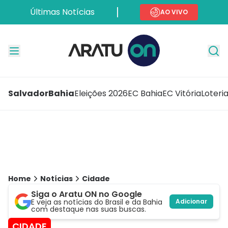
Últimas Notícias
AO VIVO
Salvador
Bahia
Eleições 2026
EC Bahia
EC Vitória
Loteri
Home
Notícias
Cidade
Siga o Aratu ON no Google
E veja as notícias do Brasil e da Bahia
Adicionar
com destaque nas suas buscas.
CIDADE