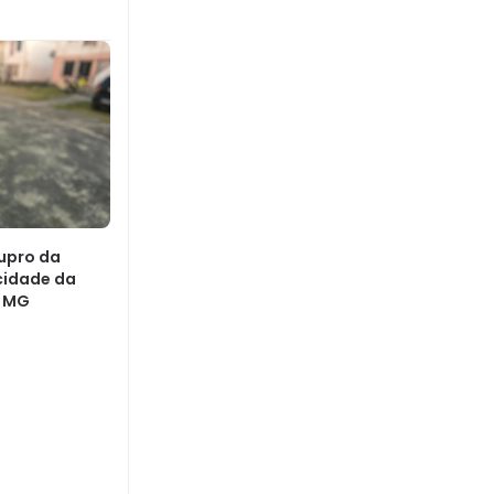
upro da
 cidade da
m MG