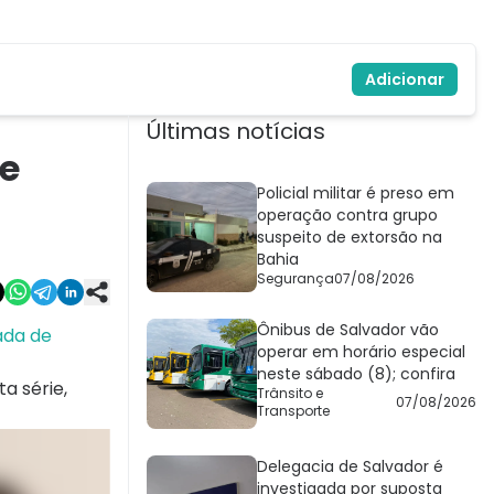
Adicionar
Últimas notícias
 e
Policial militar é preso em
operação contra grupo
suspeito de extorsão na
Bahia
Segurança
07/08/2026
Ônibus de Salvador vão
ada de
operar em horário especial
neste sábado (8); confira
a série,
Trânsito e
07/08/2026
Transporte
Delegacia de Salvador é
investigada por suposta