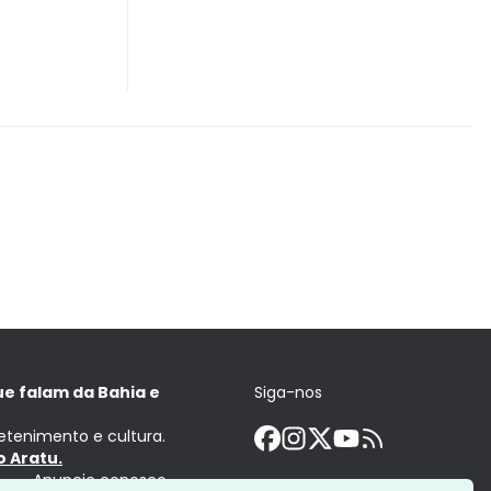
ue falam da Bahia e
Siga-nos
retenimento e cultura.
 Aratu.
Anuncie conosco