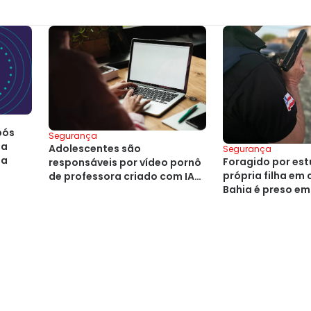
pós
Segurança
ba
Adolescentes são
Segurança
ia
Foragido por est
responsáveis por vídeo pornô
própria filha em
de professora criado com IA
Bahia é preso e
na Bahia