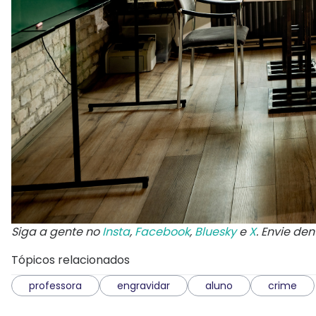
Siga a gente no
Insta
,
Facebook
,
Bluesky
e
X
. Envie de
Tópicos relacionados
professora
engravidar
aluno
crime