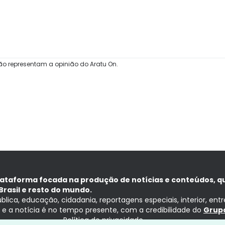
ão representam a opinião do Aratu On.
lataforma focada na produção de notícias e conteúdos, q
Brasil e resto do mundo.
ública, educação, cidadania, reportagens especiais, interior, ent
ia e a notícia é no tempo presente, com a credibilidade do
Grupo
Política de privacidade