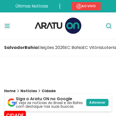
Últimas Notícias
AO VIVO
Salvador
Bahia
Eleições 2026
EC Bahia
EC Vitória
Loteri
Home
Notícias
Cidade
Siga o Aratu ON no Google
E veja as notícias do Brasil e da Bahia
Adicionar
com destaque nas suas buscas.
CIDADE