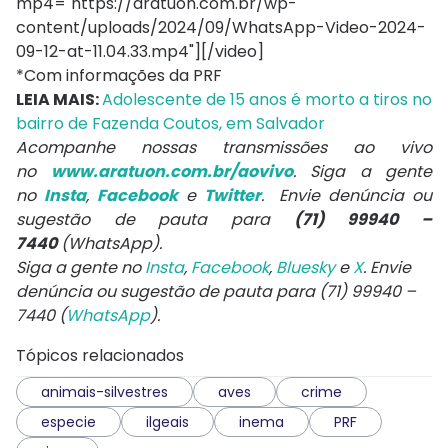
mp4="https://aratuon.com.br/wp-
content/uploads/2024/09/WhatsApp-Video-2024-
09-12-at-11.04.33.mp4"][/video]
*Com informações da PRF
LEIA MAIS:
Adolescente de 15 anos é morto a tiros no
bairro de Fazenda Coutos, em Salvador
Acompanhe nossas transmissões ao vivo
no
www.aratuon.com.br/aovivo
. Siga a gente
no
Insta
,
Facebook
e
Twitter
. Envie denúncia ou
sugestão de pauta para
(71) 99940 –
7440
(WhatsApp).
Siga a gente no
Insta
,
Facebook
,
Bluesky
e
X
. Envie
denúncia ou sugestão de pauta para (71) 99940 –
7440 (
WhatsApp
).
Tópicos relacionados
animais-silvestres
aves
crime
especie
ilgeais
inema
PRF