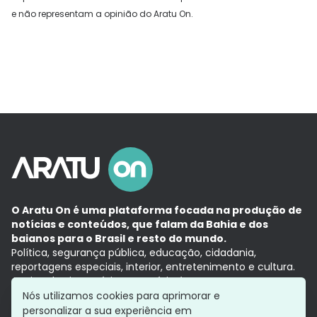
e não representam a opinião do Aratu On.
O Aratu On é uma plataforma focada na produção de
notícias e conteúdos, que falam da Bahia e dos
baianos para o Brasil e resto do mundo.
Política, segurança pública, educação, cidadania,
reportagens especiais, interior, entretenimento e cultura.
Aqui, tudo vira notícia e a notícia é no tempo presente,
com a credibilidade do
Grupo Aratu.
Nós utilizamos cookies para aprimorar e
Grupo Aratu
Política de privacidade
Anuncie conosco
personalizar a sua experiência em