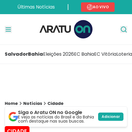
Últimas Notícias
AO VIVO
Salvador
Bahia
Eleições 2026
EC Bahia
EC Vitória
Loteri
Home
Notícias
Cidade
Siga o Aratu ON no Google
E veja as notícias do Brasil e da Bahia
Adicionar
com destaque nas suas buscas.
CIDADE