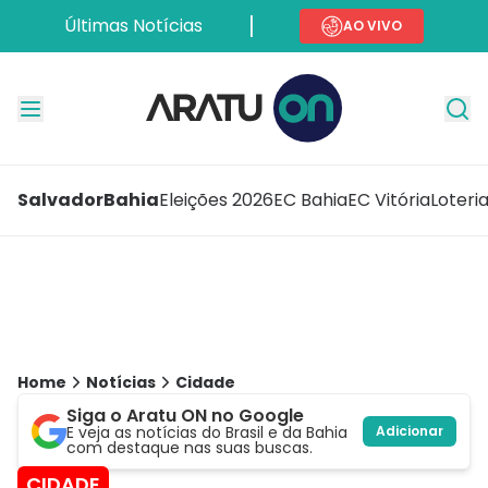
Últimas Notícias
AO VIVO
Salvador
Bahia
Eleições 2026
EC Bahia
EC Vitória
Loteri
Home
Notícias
Cidade
Siga o Aratu ON no Google
E veja as notícias do Brasil e da Bahia
Adicionar
com destaque nas suas buscas.
CIDADE