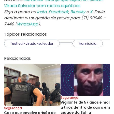
Virada Salvador com motos aquáticas
Siga a gente no
Insta
,
Facebook
,
Bluesky
e
X
. Envie
denúncia ou sugestão de pauta para (71) 99940 –
7440 (
WhatsApp
).
Tópicos relacionados
festival-virada-salvador
homicidio
Relacionadas
Segurança
Vigilante de 57 anos é mort
a tiros dentro de carro em
Segurança
cidade da Bahia
Caso que envolve prisão de