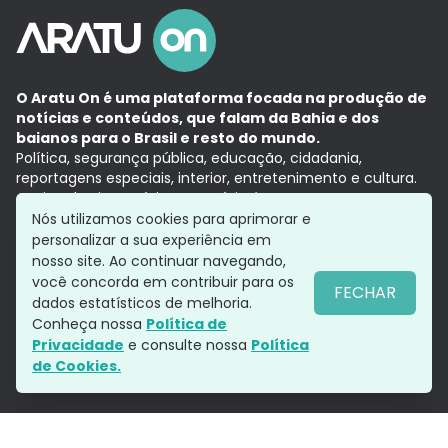
O Aratu On é uma plataforma focada na produção de
notícias e conteúdos, que falam da Bahia e dos
baianos para o Brasil e resto do mundo.
Política, segurança pública, educação, cidadania,
reportagens especiais, interior, entretenimento e cultura.
Aqui, tudo vira notícia e a notícia é no tempo presente,
com a credibilidade do
Grupo Aratu.
Nós utilizamos cookies para aprimorar e
Grupo Aratu
Política de privacidade
Anuncie conosco
personalizar a sua experiência em
nosso site. Ao continuar navegando,
você concorda em contribuir para os
FECHAR
dados estatísticos de melhoria.
Siga-nos
Conheça nossa
Política de
Privacidade
e consulte nossa
Política
de Cookies.