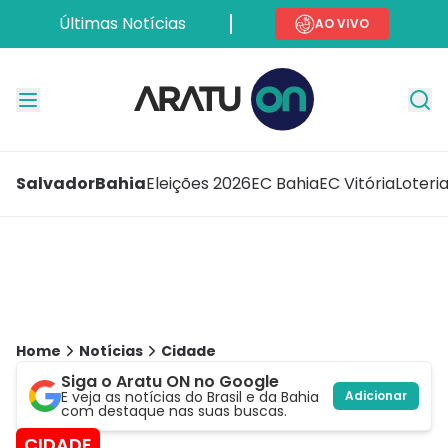
Últimas Notícias
AO VIVO
Salvador
Bahia
Eleições 2026
EC Bahia
EC Vitória
Loteri
Home
Notícias
Cidade
Siga o Aratu ON no Google
E veja as notícias do Brasil e da Bahia
Adicionar
com destaque nas suas buscas.
CIDADE