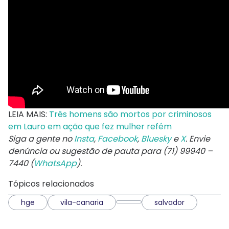
LEIA MAIS:
Três homens são mortos por criminosos
em Lauro em ação que fez mulher refém
Siga a gente no
Insta
,
Facebook
,
Bluesky
e
X
. Envie
denúncia ou sugestão de pauta para (71) 99940 –
7440 (
WhatsApp
).
Tópicos relacionados
hge
vila-canaria
salvador