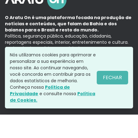
O Aratu On é uma plataforma focada na produção de
notícias e conteúdos, que falam da Bahia e dos
baianos para o Brasil e resto do mundo.
Política, segurança pública, educação, cidadania,
reportagens especiais, interior, entretenimento e cultura.
Aqui, tudo vira notícia e a notícia é no tempo presente,
com a credibilidade do
Grupo Aratu.
Nós utilizamos cookies para aprimorar e
Grupo Aratu
Política de privacidade
Anuncie conosco
personalizar a sua experiência em
nosso site. Ao continuar navegando,
você concorda em contribuir para os
FECHAR
dados estatísticos de melhoria.
Siga-nos
Conheça nossa
Política de
Privacidade
e consulte nossa
Política
de Cookies.