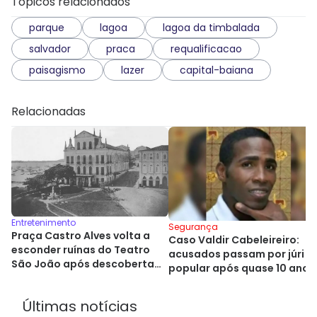
Tópicos relacionados
parque
lagoa
lagoa da timbalada
salvador
praca
requalificacao
paisagismo
lazer
capital-baiana
Relacionadas
Entretenimento
Segurança
Praça Castro Alves volta a
Caso Valdir Cabeleireiro:
esconder ruínas do Teatro
acusados passam por júri
São João após descoberta
popular após quase 10 anos
histórica
Últimas notícias