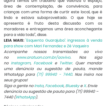
agora temos um trabalho que valoriza o espaço,
área de contemplação, de convivência, para
crianças com uma forma de curtir este local, que é
lindo e estava subaproveitado. O que hoje se
apresenta é fruto desta discussão com os
moradores e entregamos uma área aconchegante
para a vida toda", disse.
LEIA MAIS:
'Esquenta Guarajuba': ingressos à venda
para show com Mari Fernandez e Zé Vaqueiro
Acompanhe nossas transmissões ao vivo
no
www.aratuon.com.br/aovivo
. Nos siga
no
Instagram
,
Facebook
e
Twitter
. Quer mandar
uma denúncia ou sugestão de pauta, mande
WhatsApp para
(71) 99940 - 7440
. Nos insira nos
seus grupos!
Siga a gente no
Insta
,
Facebook
,
Bluesky
e
X
. Envie
denúncia ou sugestão de pauta para (71) 99940 –
7440 (
WhatsApp
).