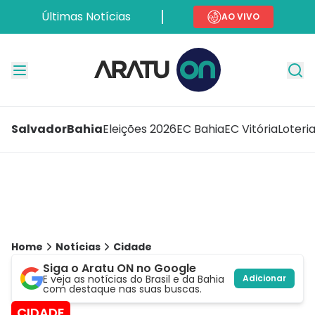
Últimas Notícias
AO VIVO
Salvador
Bahia
Eleições 2026
EC Bahia
EC Vitória
Loteri
Home
Notícias
Cidade
Siga o Aratu ON no Google
E veja as notícias do Brasil e da Bahia
Adicionar
com destaque nas suas buscas.
CIDADE