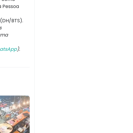
à Pessoa
 (DH/BTS).
s
uma
atsApp
).