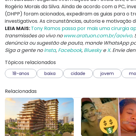
Rogério Morais da Silva. Ainda de acordo com a PC, i
(DHPP) foram acionados, expediram as guias para o tr
investigativos. As circunstâncias, autoria e motivação
LEIA MAIS:
Tony Ramos passa por mais uma cirurgia a
transmissões ao vivo no
www.aratuon.com.br/aovivo
.
denúncia ou sugestão de pauta, mande WhatsApp p
Siga a gente no
Insta
,
Facebook
,
Bluesky
e
X
. Envie de
Tópicos relacionados
18-anos
baixa
cidade
jovem
mo
Relacionadas