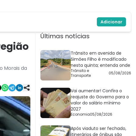
Adicionar
Últimas notícias
região
Trânsito em avenida de
Simões Filho é modificado
nesta quinta; entenda onde
io Morais da
Trânsito e
05/08/2026
Transporte
Vai aumentar! Confira o
reajuste do Governo para o
valor do salário mínimo
2027
Economia
05/08/2026
Após viaduto ser fechado,
itinerários de ônibus são