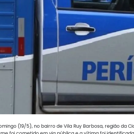
omingo (19/5), no bairro de Vila Ruy Barbosa, região da Ci
ime foi cometido em via pública e a vítima foi identifica