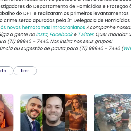
nvestigadores do Departamento de Homicídios e Proteção 
abalho do DPT e realizaram os primeiros levantamentos
 do crime serão apuradas pela 3ª Delegacia de Homicídios
pós novos hematomas intracranianos
Acompanhe nossa
 Siga a gente no
Insta
,
Facebook
e
Twitter
. Quer mandar 
ara
(71) 99940 – 7440
. Nos insira nos seus grupos!
núncia ou sugestão de pauta para (71) 99940 – 7440 (
Wh
rto
tiros