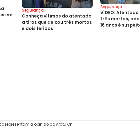
Segurança
ca
Segurança
VÍDEO: Atentado 
ros em
Conheça vítimas do atentado
três mortos; ado
a tiros que deixou três mortos
16 anos é suspeit
e dois feridos
ão representam a opinião do Aratu On.