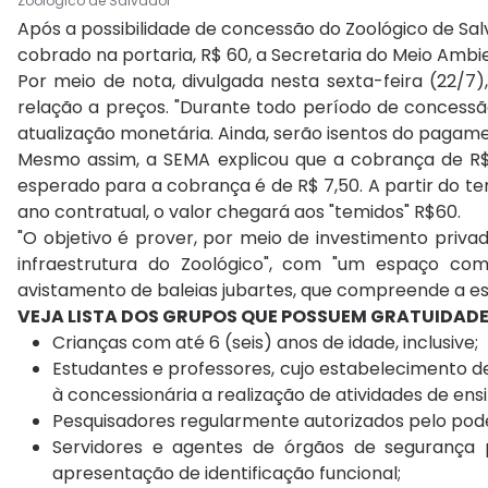
Zoológico de Salvador
Após a possibilidade de concessão do Zoológico de Sa
cobrado na portaria, R$ 60, a Secretaria do Meio Ambi
Por meio de nota, divulgada nesta sexta-feira (22/7)
relação a preços. "Durante todo período de concessão
atualização monetária. Ainda, serão isentos do pagamen
Mesmo assim, a SEMA explicou que a cobrança de R$ 
esperado para a cobrança é de R$ 7,50. A partir do ter
ano contratual, o valor chegará aos "temidos" R$60.
"O objetivo é prover, por meio de investimento priv
infraestrutura do Zoológico", com "um espaço com
avistamento de baleias jubartes, que compreende a es
VEJA LISTA DOS GRUPOS QUE POSSUEM GRATUIDAD
Crianças com até 6 (seis) anos de idade, inclusive;
Estudantes e professores, cujo estabelecimento de
à concessionária a realização de atividades de en
Pesquisadores regularmente autorizados pelo pod
Servidores e agentes de órgãos de segurança p
apresentação de identificação funcional;