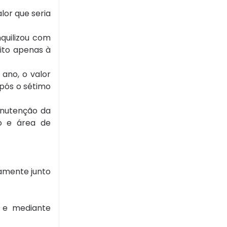
lor que seria
nquilizou com
eito apenas à
ano, o valor
após o sétimo
anutenção da
co e área de
iamente junto
s e mediante