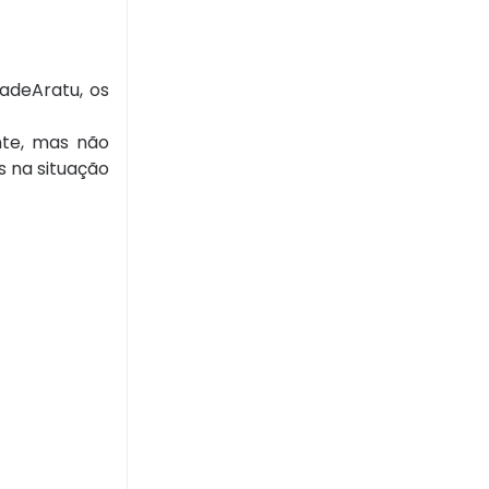
adeAratu, os
nte, mas não
s na situação