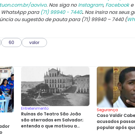
tuon.com.br/aovivo
. Nos siga no
Instagram
,
Facebook
e
e WhatsApp para
(71) 99940 - 7440
.
Nos insira nos seus g
núncia ou sugestão de pauta para (71) 99940 – 7440 (
Wh
60
valor
Entretenimento
Segurança
Ruínas do Teatro São João
Caso Valdir Cabel
são aterradas em Salvador;
acusados passam
entenda o que motivou a
vador
popular após qu
decisão
do