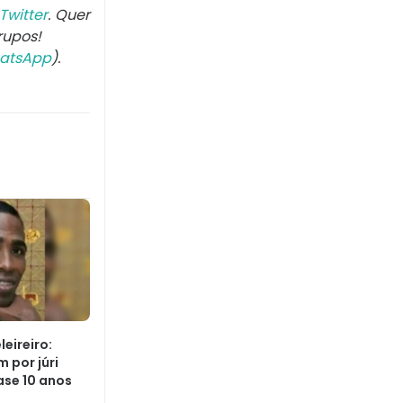
Twitter
. Quer
rupos!
atsApp
).
eireiro:
 por júri
ase 10 anos