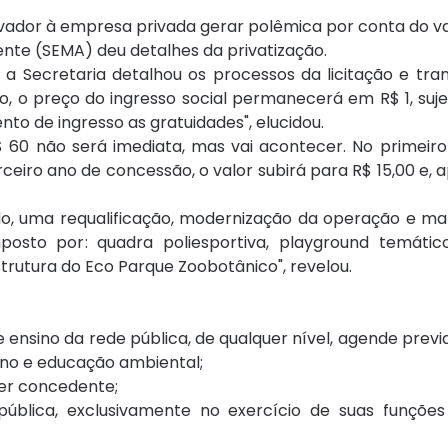
lvador à empresa privada gerar polêmica por conta do va
ente (SEMA) deu detalhes da privatização.
, a Secretaria detalhou os processos da licitação e tra
, o preço do ingresso social permanecerá em R$ 1, suj
to de ingresso as gratuidades", elucidou.
60 não será imediata, mas vai acontecer. No primeiro 
ceiro ano de concessão, o valor subirá para R$ 15,00 e, 
ado, uma requalificação, modernização da operação e m
posto por: quadra poliesportiva, playground temáti
trutura do Eco Parque Zoobotânico", revelou.
E
 ensino da rede pública, de qualquer nível, agende prev
sino e educação ambiental;
er concedente;
ública, exclusivamente no exercício de suas funçõe