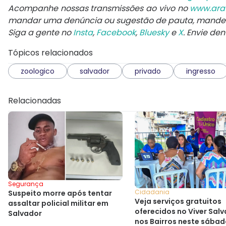
Acompanhe nossas transmissões ao vivo no
www.ara
mandar uma denúncia ou sugestão de pauta, mand
Siga a gente no
Insta
,
Facebook
,
Bluesky
e
X
. Envie de
Tópicos relacionados
zoologico
salvador
privado
ingresso
Relacionadas
Segurança
Cidadania
Suspeito morre após tentar
Veja serviços gratuitos
assaltar policial militar em
oferecidos no Viver Sal
Salvador
nos Bairros neste sába