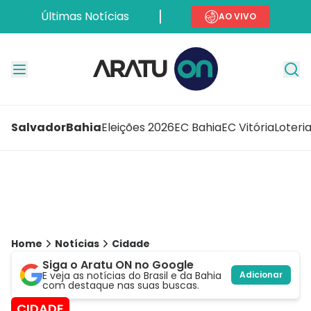
Últimas Notícias
AO VIVO
Salvador
Bahia
Eleições 2026
EC Bahia
EC Vitória
Loteri
Home
Notícias
Cidade
Siga o Aratu ON no Google
E veja as notícias do Brasil e da Bahia
Adicionar
com destaque nas suas buscas.
CIDADE