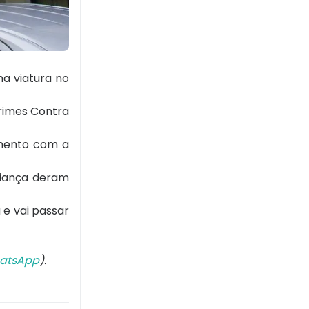
ma viatura no
rimes Contra
namento com a
criança deram
 e vai passar
atsApp
).