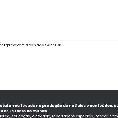
ão representam a opinião do Aratu On.
lataforma focada na produção de notícias e conteúdos, q
Brasil e resto do mundo.
ública, educação, cidadania, reportagens especiais, interior, ent