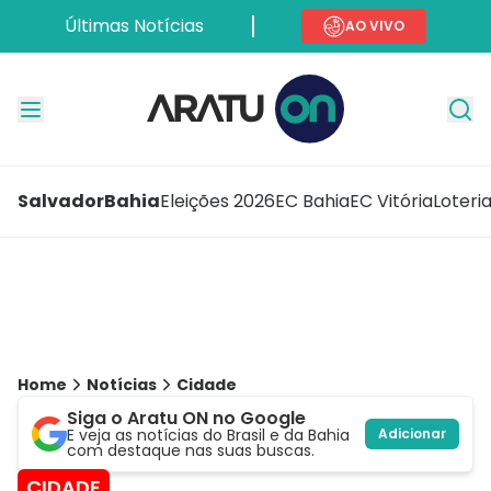
Últimas Notícias
AO VIVO
Salvador
Bahia
Eleições 2026
EC Bahia
EC Vitória
Loteri
Home
Notícias
Cidade
Siga o Aratu ON no Google
E veja as notícias do Brasil e da Bahia
Adicionar
com destaque nas suas buscas.
CIDADE