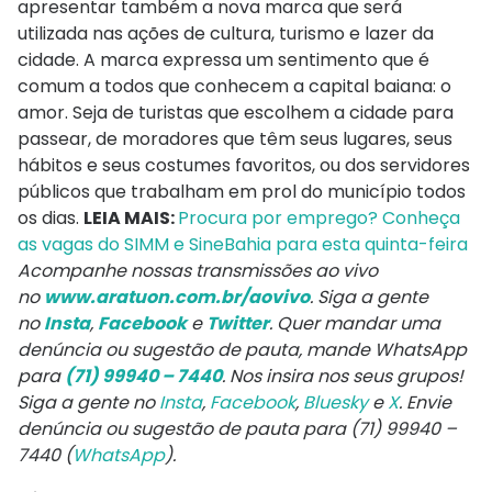
apresentar também a nova marca que será
utilizada nas ações de cultura, turismo e lazer da
cidade. A marca expressa um sentimento que é
comum a todos que conhecem a capital baiana: o
amor. Seja de turistas que escolhem a cidade para
passear, de moradores que têm seus lugares, seus
hábitos e seus costumes favoritos, ou dos servidores
públicos que trabalham em prol do município todos
os dias.
LEIA MAIS:
Procura por emprego? Conheça
as vagas do SIMM e SineBahia para esta quinta-feira
Acompanhe nossas transmissões ao vivo
no
www.aratuon.com.br/aovivo
. Siga a gente
no
Insta
,
Facebook
e
Twitter
. Quer mandar uma
denúncia ou sugestão de pauta, mande WhatsApp
para
(71) 99940 – 7440
. Nos insira nos seus grupos!
Siga a gente no
Insta
,
Facebook
,
Bluesky
e
X
. Envie
denúncia ou sugestão de pauta para (71) 99940 –
7440 (
WhatsApp
).