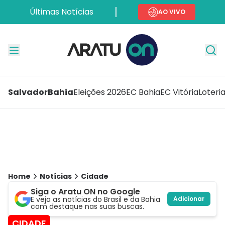
Últimas Notícias
AO VIVO
Salvador
Bahia
Eleições 2026
EC Bahia
EC Vitória
Loteri
Home
Notícias
Cidade
Siga o Aratu ON no Google
E veja as notícias do Brasil e da Bahia
Adicionar
com destaque nas suas buscas.
CIDADE