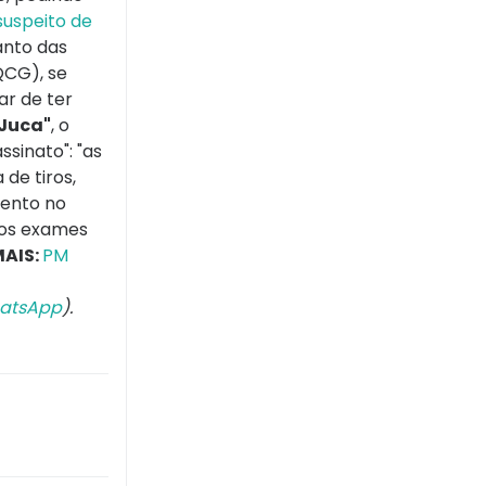
 suspeito de
anto das
QCG), se
ar de ter
 Juca"
, o
ssinato": "as
de tiros,
mento no
los exames
MAIS:
PM
atsApp
).