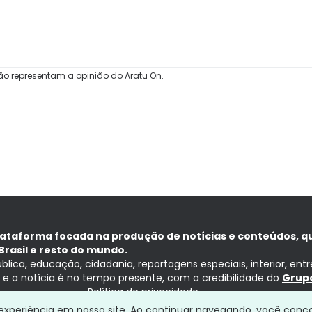
ão representam a opinião do Aratu On.
lataforma focada na produção de notícias e conteúdos, q
Brasil e resto do mundo.
ública, educação, cidadania, reportagens especiais, interior, ent
ia e a notícia é no tempo presente, com a credibilidade do
Grupo
Política de privacidade
a experiência em nosso site. Ao continuar navegando, você conc