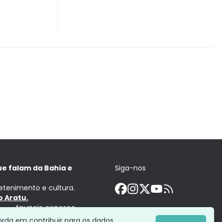
ue falam da Bahia e
Siga-nos
retenimento e cultura.
 Aratu.
Anuncie conosco
orda em contribuir para os dados