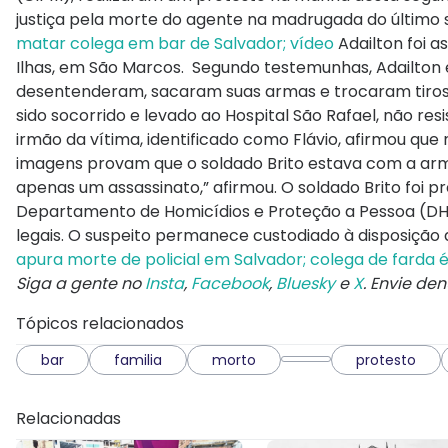
justiça pela morte do agente na madrugada do último 
matar colega em bar de Salvador; vídeo
Adailton foi a
Ilhas, em São Marcos. Segundo testemunhas, Adailton 
desentenderam, sacaram suas armas e trocaram tiros d
sido socorrido e levado ao Hospital São Rafael, não res
irmão da vítima, identificado como Flávio, afirmou que 
imagens provam que o soldado Brito estava com a arma
apenas um assassinato,” afirmou. O soldado Brito foi 
Departamento de Homicídios e Proteção a Pessoa (DHPP
legais. O suspeito permanece custodiado à disposição
apura morte de policial em Salvador; colega de farda é
Siga a gente no
Insta
,
Facebook
,
Bluesky
e
X
. Envie de
Tópicos relacionados
bar
familia
morto
protesto
Relacionadas