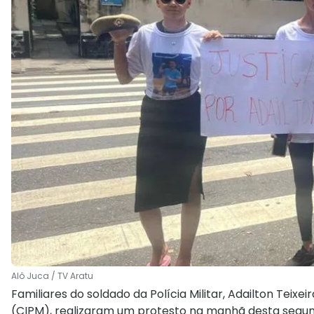
Alô Juca / TV Aratu
Familiares do soldado da Polícia Militar, Adailton Teix
(CIPM), realizaram um protesto na manhã desta segun