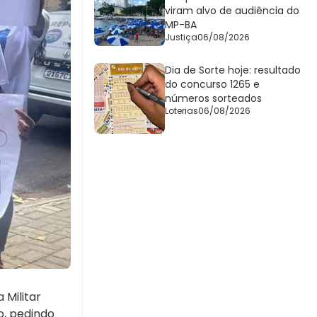
viram alvo de audiência do
MP-BA
Justiça
06/08/2026
Dia de Sorte hoje: resultado
do concurso 1265 e
números sorteados
Loterias
06/08/2026
 Militar
o, pedindo