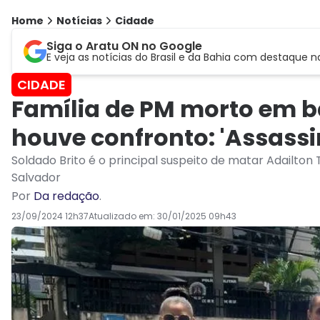
Home
Notícias
Cidade
Siga o Aratu ON no Google
E veja as notícias do Brasil e da Bahia com destaque n
CIDADE
Família de PM morto em b
houve confronto: 'Assassi
Soldado Brito é o principal suspeito de matar Adailton
Salvador
Por
Da redação
.
23/09/2024 12h37
Atualizado em:
30/01/2025 09h43