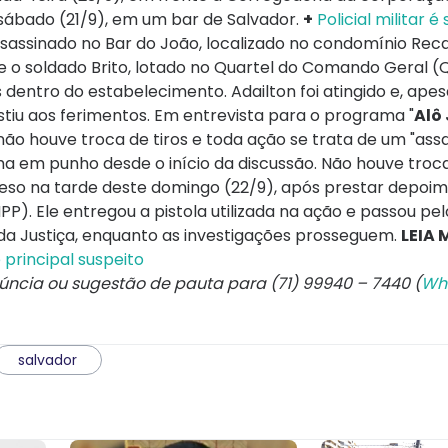
sábado (21/9), em um bar de Salvador.
+
Policial militar é
ssassinado no Bar do João, localizado no condomínio Rec
e o soldado Brito, lotado no Quartel do Comando Geral (
entro do estabelecimento. Adailton foi atingido e, apes
istiu aos ferimentos. Em entrevista para o programa "
Alô
não houve troca de tiros e toda ação se trata de um "assa
 em punho desde o início da discussão. Não houve troca 
preso na tarde deste domingo (22/9), após prestar depoi
). Ele entregou a pistola utilizada na ação e passou pe
 da Justiça, enquanto as investigações prosseguem.
LEIA 
 principal suspeito
núncia ou sugestão de pauta para (71) 99940 – 7440 (
Wh
salvador