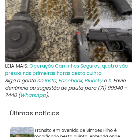
LEIA MAIS:
Operação Caminhos Seguros: quatro são
presos nas primeiras horas desta quinta
Siga a gente no
Insta
,
Facebook
,
Bluesky
e
X
. Envie
denúncia ou sugestão de pauta para (71) 99940 –
7440 (
WhatsApp
).
Últimas notícias
Trânsito em avenida de Simões Filho é
modificado nesta quinta; entenda onde