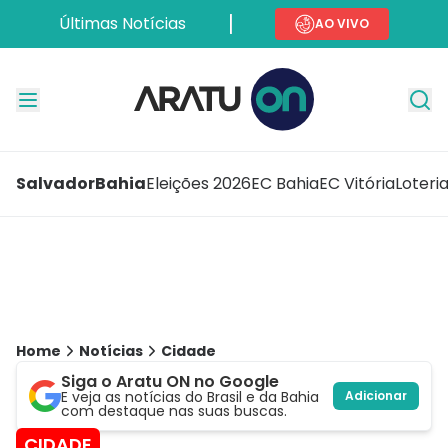
Últimas Notícias
AO VIVO
Salvador
Bahia
Eleições 2026
EC Bahia
EC Vitória
Loteri
Home
Notícias
Cidade
Siga o Aratu ON no Google
E veja as notícias do Brasil e da Bahia
Adicionar
com destaque nas suas buscas.
CIDADE