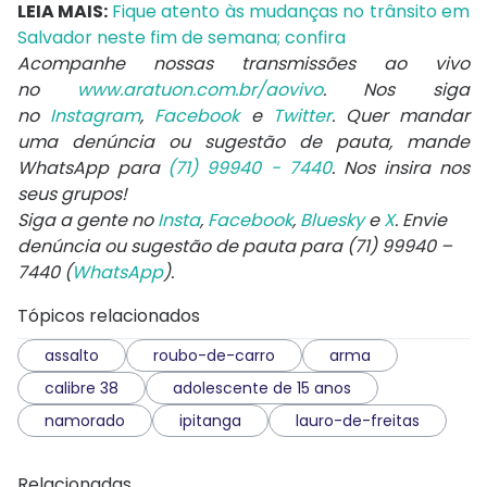
LEIA MAIS:
Fique atento às mudanças no trânsito em
Salvador neste fim de semana; confira
Acompanhe nossas transmissões ao vivo
no
www.aratuon.com.br/aovivo
. Nos siga
no
Instagram
,
Facebook
e
Twitter
. Quer mandar
uma denúncia ou sugestão de pauta, mande
WhatsApp para
(71) 99940 - 7440
. Nos insira nos
seus grupos!
Siga a gente no
Insta
,
Facebook
,
Bluesky
e
X
. Envie
denúncia ou sugestão de pauta para (71) 99940 –
7440 (
WhatsApp
).
Tópicos relacionados
assalto
roubo-de-carro
arma
calibre 38
adolescente de 15 anos
namorado
ipitanga
lauro-de-freitas
Relacionadas