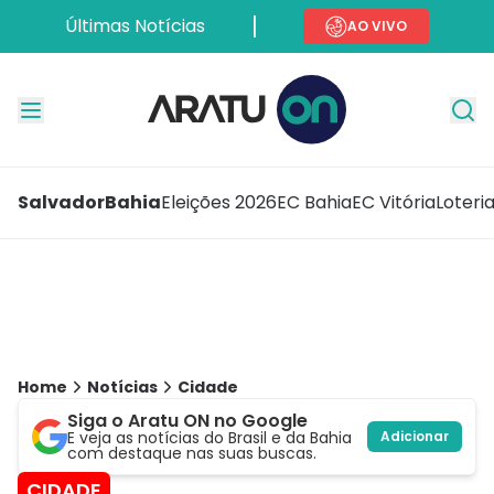
Últimas Notícias
AO VIVO
Salvador
Bahia
Eleições 2026
EC Bahia
EC Vitória
Loteri
Home
Notícias
Cidade
Siga o Aratu ON no Google
E veja as notícias do Brasil e da Bahia
Adicionar
com destaque nas suas buscas.
CIDADE