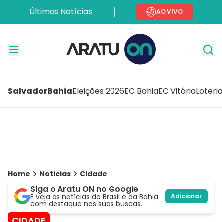
Últimas Notícias
AO VIVO
Salvador
Bahia
Eleições 2026
EC Bahia
EC Vitória
Loteri
Home
Notícias
Cidade
Siga o Aratu ON no Google
E veja as notícias do Brasil e da Bahia
Adicionar
com destaque nas suas buscas.
CIDADE