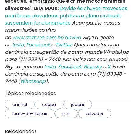
espécies, lembrando que
é crime matar animais
silvestres
".
LEIA MAIS:
Devido às chuvas, travessias
marítimas, elevadores públicos e plano inclinado
suspendem funcionamento
Acompanhe nossas
transmissões ao vivo
no
www.aratuon.com.br/aovivo
. Siga a gente
no
Insta
,
Facebook
e
Twitter
. Quer mandar uma
denúncia ou sugestão de pauta, mande WhatsApp
para
(71) 99940 – 7440
. Nos insira nos seus grupos!
Siga a gente no
Insta
,
Facebook
,
Bluesky
e
X
. Envie
denúncia ou sugestão de pauta para (71) 99940 –
7440 (
WhatsApp
).
Tópicos relacionados
animal
coppa
jacare
lauro-de-freitas
rms
salvador
Relacionadas