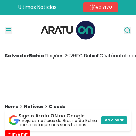
Últimas Notícias
AO VIVO
Salvador
Bahia
Eleições 2026
EC Bahia
EC Vitória
Loteri
Home
Notícias
Cidade
Siga o Aratu ON no Google
E veja as notícias do Brasil e da Bahia
Adicionar
com destaque nas suas buscas.
CIDADE