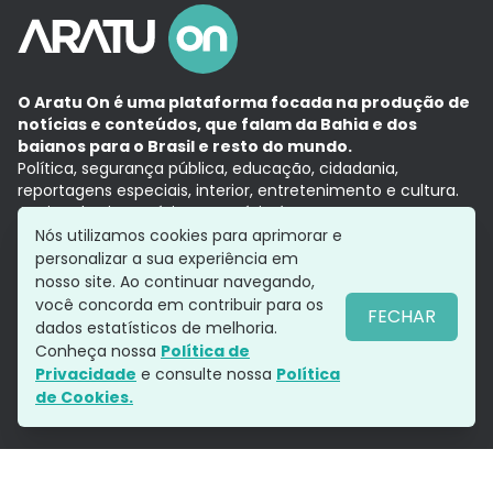
O Aratu On é uma plataforma focada na produção de
notícias e conteúdos, que falam da Bahia e dos
baianos para o Brasil e resto do mundo.
Política, segurança pública, educação, cidadania,
reportagens especiais, interior, entretenimento e cultura.
Aqui, tudo vira notícia e a notícia é no tempo presente,
com a credibilidade do
Grupo Aratu.
Nós utilizamos cookies para aprimorar e
Grupo Aratu
Política de privacidade
Anuncie conosco
personalizar a sua experiência em
nosso site. Ao continuar navegando,
você concorda em contribuir para os
FECHAR
dados estatísticos de melhoria.
Siga-nos
Conheça nossa
Política de
Privacidade
e consulte nossa
Política
de Cookies.