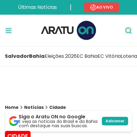
Últimas Notícias
AO VIVO
Salvador
Bahia
Eleições 2026
EC Bahia
EC Vitória
Loteri
Home
Notícias
Cidade
Siga o Aratu ON no Google
E veja as notícias do Brasil e da Bahia
Adicionar
com destaque nas suas buscas.
CIDADE