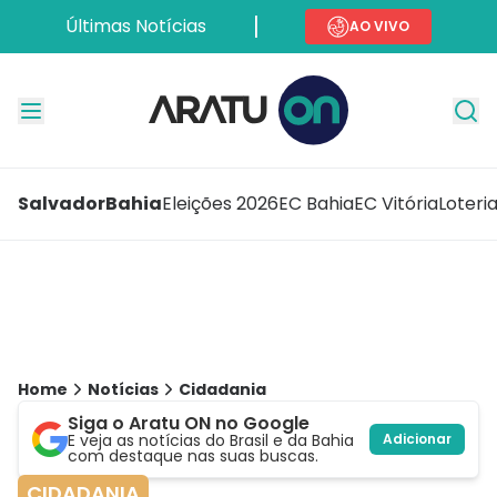
Últimas Notícias
AO VIVO
Salvador
Bahia
Eleições 2026
EC Bahia
EC Vitória
Loteri
Home
Notícias
Cidadania
Siga o Aratu ON no Google
E veja as notícias do Brasil e da Bahia
Adicionar
com destaque nas suas buscas.
CIDADANIA