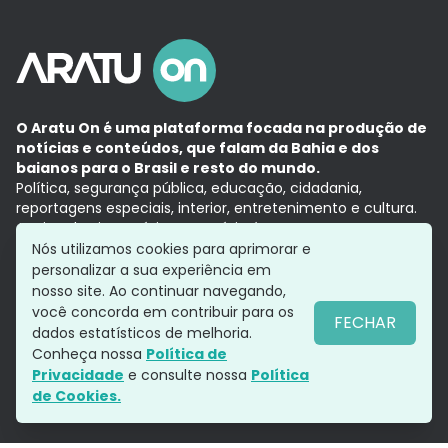
O Aratu On é uma plataforma focada na produção de
notícias e conteúdos, que falam da Bahia e dos
baianos para o Brasil e resto do mundo.
Política, segurança pública, educação, cidadania,
reportagens especiais, interior, entretenimento e cultura.
Aqui, tudo vira notícia e a notícia é no tempo presente,
com a credibilidade do
Grupo Aratu.
Nós utilizamos cookies para aprimorar e
Grupo Aratu
Política de privacidade
Anuncie conosco
personalizar a sua experiência em
nosso site. Ao continuar navegando,
você concorda em contribuir para os
FECHAR
dados estatísticos de melhoria.
Siga-nos
Conheça nossa
Política de
Privacidade
e consulte nossa
Política
de Cookies.