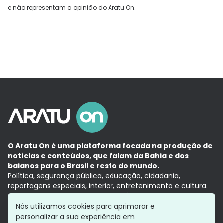
e não representam a opinião do Aratu On.
O Aratu On é uma plataforma focada na produção de
notícias e conteúdos, que falam da Bahia e dos
baianos para o Brasil e resto do mundo.
Política, segurança pública, educação, cidadania,
reportagens especiais, interior, entretenimento e cultura.
Aqui, tudo vira notícia e a notícia é no tempo presente,
com a credibilidade do
Grupo Aratu.
Nós utilizamos cookies para aprimorar e
Grupo Aratu
Política de privacidade
Anuncie conosco
personalizar a sua experiência em