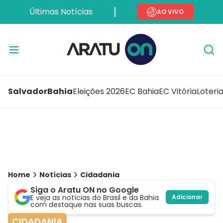
Últimas Notícias
AO VIVO
Salvador
Bahia
Eleições 2026
EC Bahia
EC Vitória
Loteri
Home
Notícias
Cidadania
Siga o Aratu ON no Google
E veja as notícias do Brasil e da Bahia
Adicionar
com destaque nas suas buscas.
CIDADANIA