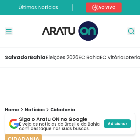
Últimas Notícias
AO VIVO
Salvador
Bahia
Eleições 2026
EC Bahia
EC Vitória
Loteri
Home
Notícias
Cidadania
Siga o Aratu ON no Google
E veja as notícias do Brasil e da Bahia
Adicionar
com destaque nas suas buscas.
CIDADANIA