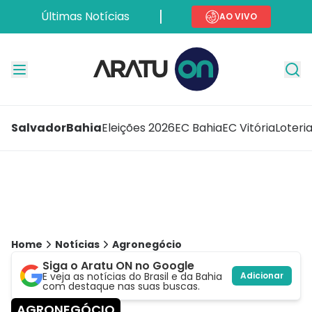
Últimas Notícias
AO VIVO
Salvador
Bahia
Eleições 2026
EC Bahia
EC Vitória
Loteri
Home
Notícias
Agronegócio
Siga o Aratu ON no Google
E veja as notícias do Brasil e da Bahia
Adicionar
com destaque nas suas buscas.
AGRONEGÓCIO