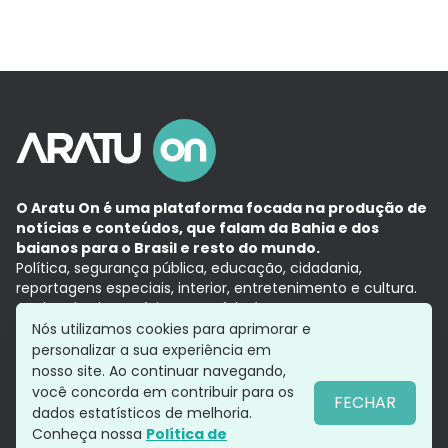
O Aratu On é uma plataforma focada na produção de
notícias e conteúdos, que falam da Bahia e dos
baianos para o Brasil e resto do mundo.
Política, segurança pública, educação, cidadania,
reportagens especiais, interior, entretenimento e cultura.
Aqui, tudo vira notícia e a notícia é no tempo presente,
com a credibilidade do
Grupo Aratu.
Nós utilizamos cookies para aprimorar e
Grupo Aratu
Política de privacidade
Anuncie conosco
personalizar a sua experiência em
nosso site. Ao continuar navegando,
você concorda em contribuir para os
FECHAR
dados estatísticos de melhoria.
Siga-nos
Conheça nossa
Política de