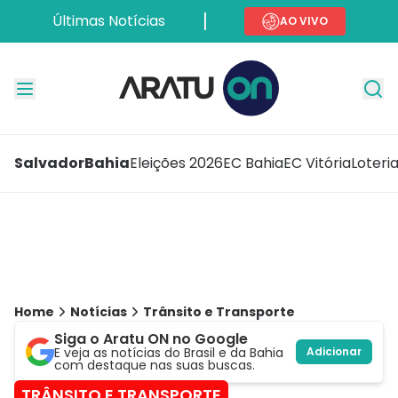
Últimas Notícias
AO VIVO
Salvador
Bahia
Eleições 2026
EC Bahia
EC Vitória
Loteri
Home
Notícias
Trânsito e Transporte
Siga o Aratu ON no Google
E veja as notícias do Brasil e da Bahia
Adicionar
com destaque nas suas buscas.
TRÂNSITO E TRANSPORTE