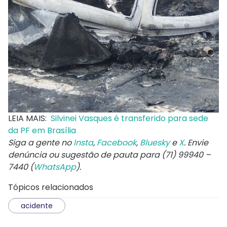
LEIA MAIS:
Silvinei Vasques é transferido para sede
da PF em Brasília
Siga a gente no
Insta
,
Facebook
,
Bluesky
e
X
. Envie
denúncia ou sugestão de pauta para (71) 99940 –
7440 (
WhatsApp
).
Tópicos relacionados
acidente