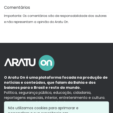
Comentários
Importante: Os comentários são de responsabilidade dos autores
e não representam a opinião do Aratu On.
O Aratu On é uma plataforma focada na produção de
notícias e conteúdos, que falam da Bahia e dos
baianos para o Brasil e resto do mundo.
Política, segurança pública, educação, cidadania,
reportagens especiais, interior, entretenimento e cultura.
Aqui, tudo vira notícia e a notícia é no tempo presente,
com a credibilidade do
Grupo Aratu.
Nós utilizamos cookies para aprimorar e
Grupo Aratu
Política de privacidade
Anuncie conosco