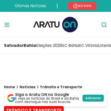
Últimas Notícias
AO VIVO
Salvador
Bahia
Eleições 2026
EC Bahia
EC Vitória
Loteri
Home
Notícias
Trânsito e Transporte
Siga o Aratu ON no Google
E veja as notícias do Brasil e da Bahia
Adicionar
com destaque nas suas buscas.
TRÂNSITO E TRANSPORTE