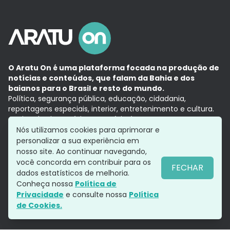
O Aratu On é uma plataforma focada na produção de
notícias e conteúdos, que falam da Bahia e dos
baianos para o Brasil e resto do mundo.
Política, segurança pública, educação, cidadania,
reportagens especiais, interior, entretenimento e cultura.
Aqui, tudo vira notícia e a notícia é no tempo presente,
com a credibilidade do
Grupo Aratu.
Nós utilizamos cookies para aprimorar e
Grupo Aratu
Política de privacidade
Anuncie conosco
personalizar a sua experiência em
nosso site. Ao continuar navegando,
você concorda em contribuir para os
FECHAR
dados estatísticos de melhoria.
Siga-nos
Conheça nossa
Política de
Privacidade
e consulte nossa
Política
de Cookies.