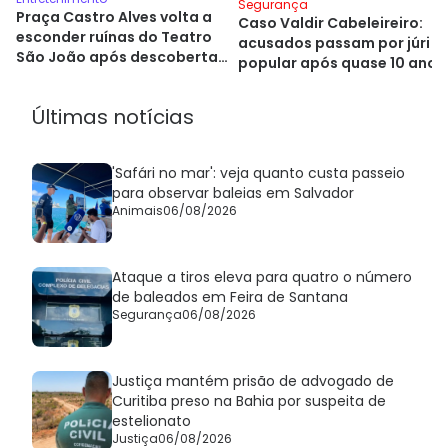
Segurança
Praça Castro Alves volta a
Caso Valdir Cabeleireiro:
esconder ruínas do Teatro
acusados passam por júri
São João após descoberta
popular após quase 10 anos
histórica
Últimas notícias
'Safári no mar': veja quanto custa passeio
para observar baleias em Salvador
Animais
06/08/2026
Ataque a tiros eleva para quatro o número
de baleados em Feira de Santana
Segurança
06/08/2026
Justiça mantém prisão de advogado de
Curitiba preso na Bahia por suspeita de
estelionato
Justiça
06/08/2026