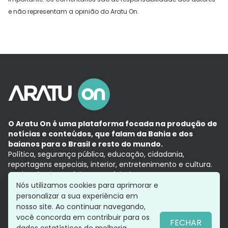
e não representam a opinião do Aratu On.
O Aratu On é uma plataforma focada na produção de
notícias e conteúdos, que falam da Bahia e dos
baianos para o Brasil e resto do mundo.
Política, segurança pública, educação, cidadania,
reportagens especiais, interior, entretenimento e cultura.
Aqui, tudo vira notícia e a notícia é no tempo presente,
com a credibilidade do
Grupo Aratu.
Nós utilizamos cookies para aprimorar e
Grupo Aratu
Política de privacidade
Anuncie conosco
personalizar a sua experiência em
nosso site. Ao continuar navegando,
você concorda em contribuir para os
FECHAR