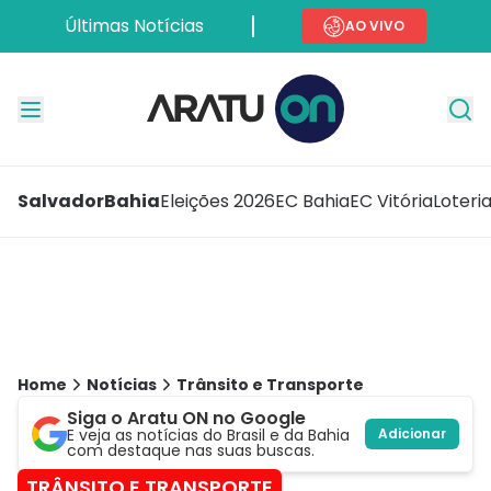
Últimas Notícias
AO VIVO
Salvador
Bahia
Eleições 2026
EC Bahia
EC Vitória
Loteri
Home
Notícias
Trânsito e Transporte
Siga o Aratu ON no Google
E veja as notícias do Brasil e da Bahia
Adicionar
com destaque nas suas buscas.
TRÂNSITO E TRANSPORTE